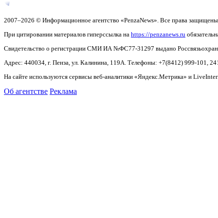
2007–2026 © Информационное агентство «PenzaNews». Все права защищены
При цитировании материалов гиперссылка на
https://penzanews.ru
обязательн
Свидетельство о регистрации СМИ ИА №ФС77-31297 выдано Россвязьохранку
Адрес: 440034, г. Пенза, ул. Калинина, 119А. Телефоны: +7(8412)
999-101, 24
На сайте используются сервисы веб-аналитики «Яндекс.Метрика» и LiveInter
Об агентстве
Реклама