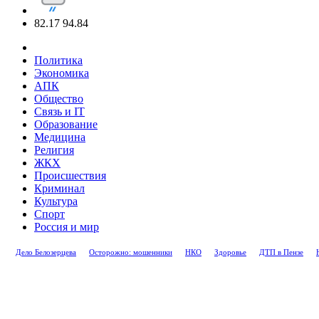
82.17
94.84
Политика
Экономика
АПК
Общество
Связь и IT
Образование
Медицина
Религия
ЖКХ
Происшествия
Криминал
Культура
Спорт
Россия и мир
Дело Белозерцева
Осторожно: мошенники
НКО
Здоровье
ДТП в Пензе