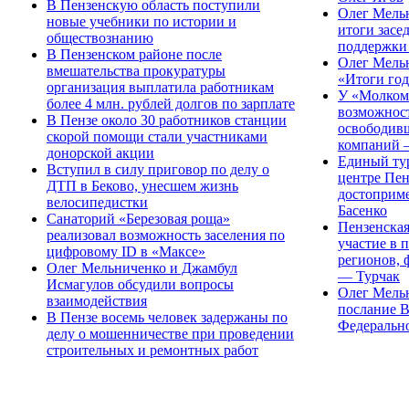
В Пензенскую область поступили
Олег Мель
новые учебники по истории и
итоги засе
обществознанию
поддержки
В Пензенском районе после
Олег Мель
вмешательства прокуратуры
«Итоги го
организация выплатила работникам
У «Молкома
более 4 млн. рублей долгов по зарплате
возможност
В Пензе около 30 работников станции
освободивш
скорой помощи стали участниками
компаний 
донорской акции
Единый ту
Вступил в силу приговор по делу о
центре Пен
ДТП в Беково, унесшем жизнь
достоприм
велосипедистки
Басенко
Санаторий «Березовая роща»
Пензенская
реализовал возможность заселения по
участие в
цифровому ID в «Максе»
регионов, 
Олег Мельниченко и Джамбул
— Турчак
Исмагулов обсудили вопросы
Олег Мель
взаимодействия
послание 
В Пензе восемь человек задержаны по
Федеральн
делу о мошенничестве при проведении
строительных и ремонтных работ