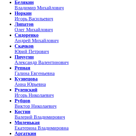
Белякин
Владимир Михайлович
Норкин
Игорь Васильевич
Липатов
Олег Михайлович
Сидоренко
Андрей Михайлович
Скачков
Юрий Петрович
Пичугин
Александр Валентинович
Репная
Галина Евгеньевна
Кузнецова
Анна Юрьевна
Руденский
Игорь Николаевич
Рубцов
Виктор Николаевич
Костин
Валерий Владимирович
Миленькая
Екатерина Владимировна
Аргаткин