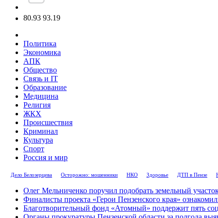
80.93
93.19
Политика
Экономика
АПК
Общество
Связь и IT
Образование
Медицина
Религия
ЖКХ
Происшествия
Криминал
Культура
Спорт
Россия и мир
Дело Белозерцева
Осторожно: мошенники
НКО
Здоровье
ДТП в Пензе
Олег Мельниченко поручил подобрать земельный участок
Финалисты проекта «Герои Пензенского края» ознакомил
Благотворительный фонд «Атомный» поддержит пять соц
Органы прокуратуры Пензенской области за полгода выя