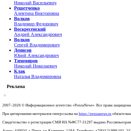
Николай Васильевич
Решетченко
Алевтина Викторовна
Волков
Владимир Федорович
Воскресенский
Андрей Александрович
Волков
Сергей Владимирович
Денисов
Юрий Александрович
Тихомиров
Николай Николаевич
Клак
Наталья Владимировна
Реклама
2007–2026 © Информационное агентство «PenzaNews». Все права защищены
При цитировании материалов гиперссылка на
https://penzanews.ru
обязательн
Свидетельство о регистрации СМИ ИА №ФС77-31297 выдано Россвязьохранку
Адрес: 440034, г. Пенза, ул. Калинина, 119А. Телефоны: +7(8412)
999-101, 24