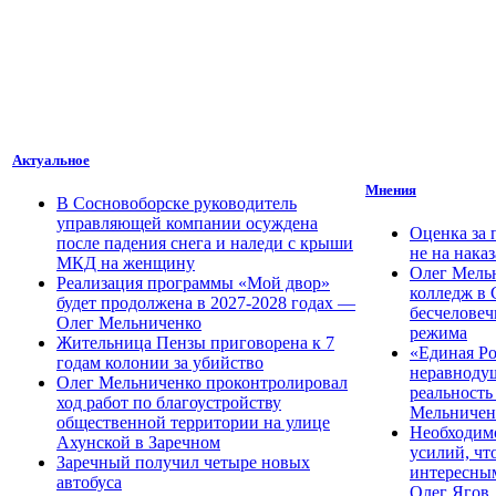
Актуальное
Мнения
В Сосновоборске руководитель
управляющей компании осуждена
Оценка за 
после падения снега и наледи с крыши
не на нака
МКД на женщину
Олег Мельн
Реализация программы «Мой двор»
колледж в 
будет продолжена в 2027-2028 годах —
бесчеловеч
Олег Мельниченко
режима
Жительница Пензы приговорена к 7
«Единая Ро
годам колонии за убийство
неравноду
Олег Мельниченко проконтролировал
реальность
ход работ по благоустройству
Мельничен
общественной территории на улице
Необходим
Ахунской в Заречном
усилий, чт
Заречный получил четыре новых
интересны
автобуса
Олег Ягов