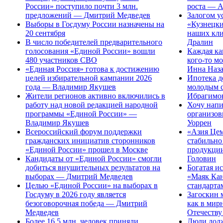
России» поступило почти 3 млн.
роста — А
предложений — Дмитрий Медведев
Залогом у
Выборы в Госдуму России назначены на
«Кузнецки
20 сентября
наших кл
В число победителей предварительного
Дралин
голосования «Единой России» вошли
Каждая ка
480 участников СВО
кого-то м
«Единая Россия» готова к достижению
Инна Наза
целей избирательной кампании 2026
Ипотека д
года — Владимир Якушев
молодым 
Жители регионов активно включились в
Ибрагимо
работу над новой редакцией народной
Хочу напи
программы «Единой России» —
организо
Владимир Якушев
Уоррен
Всероссийский форум поддержки
«Азия Цем
гражданских инициатив сторонников
стабильно
«Единой России» прошел в Москве
продукци
Кандидаты от «Единой России» смогли
Головин
добиться внушительных результатов на
Богатая и
выборах — Дмитрий Медведев
«Маяк Кан
Целью «Единой России» на выборах в
стандарта
Госдуму в 2026 году является
Загоскин 
безоговорочная победа — Дмитрий
как в мир
Медведев
Отечеств
Более 16,5 млн. человек приняли
Люди долж