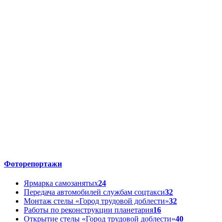
В этот день 18 лет назад:
В Пензенской области наложено 4,1
Фоторепортажи
Ярмарка самозанятых
24
Передача автомобилей службам соцтакси
32
Монтаж стелы «Город трудовой доблести»
32
Работы по реконструкции планетария
16
Открытие стелы «Город трудовой доблести»
40