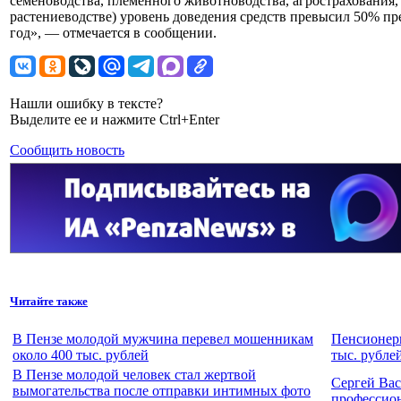
семеноводства, племенного животноводства, агрострахования,
растениеводстве) уровень доведения средств превысил 50% п
год», — отмечается в сообщении.
Нашли ошибку в тексте?
Выделите ее и нажмите Ctrl+Enter
Сообщить новость
Читайте также
В Пензе молодой мужчина перевел мошенникам
Пенсионерк
около 400 тыс. рублей
тыс. рубле
В Пензе молодой человек стал жертвой
Сергей Вас
вымогательства после отправки интимных фото
профессио