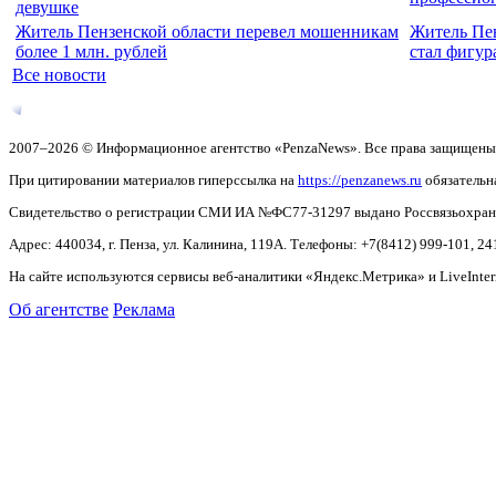
девушке
Житель Пензенской области перевел мошенникам
Житель Пен
более 1 млн. рублей
стал фигур
Все новости
2007–2026 © Информационное агентство «PenzaNews». Все права защищены
При цитировании материалов гиперссылка на
https://penzanews.ru
обязательн
Свидетельство о регистрации СМИ ИА №ФС77-31297 выдано Россвязьохранку
Адрес: 440034, г. Пенза, ул. Калинина, 119А. Телефоны: +7(8412)
999-101, 24
На сайте используются сервисы веб-аналитики «Яндекс.Метрика» и LiveInter
Об агентстве
Реклама