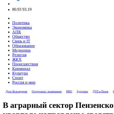
80.93
93.19
Политика
Экономика
АПК
Общество
Связь и IT
Образование
Медицина
Религия
ЖКХ
Происшествия
Криминал
Культура
Спорт
Россия и мир
Дело Белозерцева
Осторожно: мошенники
НКО
Здоровье
ДТП в Пензе
В аграрный сектор Пензенской