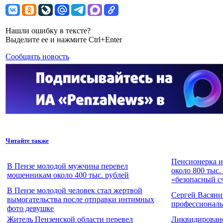
Нашли ошибку в тексте?
Выделите ее и нажмите Ctrl+Enter
Сообщить новость
Читайте также
Пенсионерка и
В Пензе молодой мужчина перевел
около 800 тыс.
мошенникам около 400 тыс. рублей
«безопасный с
В Пензе молодой человек стал жертвой
Сергей Васяни
вымогательства после отправки интимных
профессионал
фото девушке
Житель Пензенской области перевел
Ликвидировано