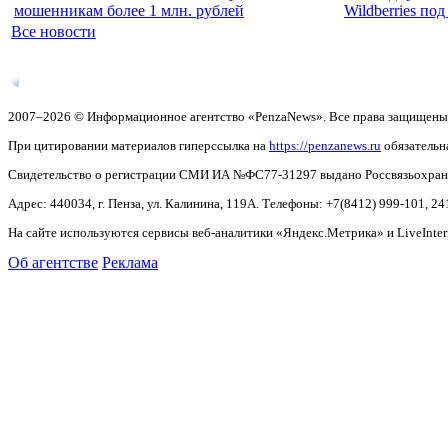
мошенникам более 1 млн. рублей
Wildberries по
Все новости
2007–2026 © Информационное агентство «PenzaNews». Все права защищены
При цитировании материалов гиперссылка на
https://penzanews.ru
обязательн
Свидетельство о регистрации СМИ ИА №ФС77-31297 выдано Россвязьохранку
Адрес: 440034, г. Пенза, ул. Калинина, 119А. Телефоны: +7(8412)
999-101, 24
На сайте используются сервисы веб-аналитики «Яндекс.Метрика» и LiveInter
Об агентстве
Реклама