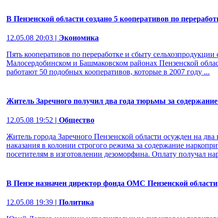
В Пензенской области создано 5 кооперативов по переработ
12.05.08 20:03
| Экономика
Пять кооперативов по переработке и сбыту сельхозпродукции 
Малосердобинском и Башмаковском районах Пензенской области
работают 50 подобных кооперативов, которые в 2007 году ...
Житель Заречного получил два года тюрьмы за содержани
12.05.08 19:52
| Общество
Житель города Заречного Пензенской области осужден на два
наказания в колонии строгого режима за содержание наркоприт
посетителям в изготовлении дезоморфина. Оплату получал на
В Пензе назначен директор фонда ОМС Пензенской области
12.05.08 19:39
| Политика