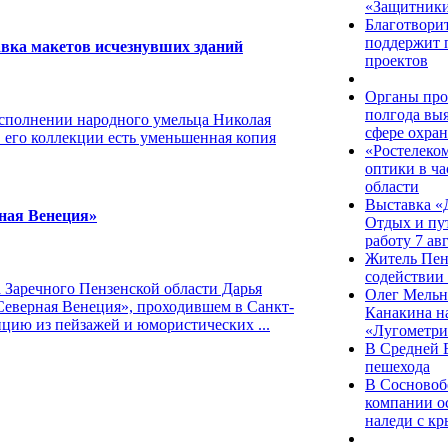
«Защитники
Благотвори
поддержит 
авка макетов исчезнувших зданий
проектов
Органы про
полгода вы
исполнении народного умельца Николая
сфере охран
 его коллекции есть уменьшенная копия
«Ростелеком
оптики в ча
области
Выставка «
ная Венеция»
Отдых и пут
работу 7 ав
Житель Пен
содействии
 Заречного Пензенской области Дарья
Олег Мельн
«Северная Венеция», проходившем в Санкт-
Канакина н
цию из пейзажей и юмористических ...
«Лугометр
В Средней 
пешехода
В Сосновоб
компании ос
наледи с к