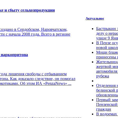
ке и сбыту сельхозпродукции
Актуальное
Бастрыкин 
создано в Сердобском, Наровчатском,
делу о нера
 с начала 2008 года. Всего в регионе
улице 9 Янв
В Пензе осу
новой шко
Мощи блаж
е наркопритона
принесены 
Жительница
жертвой мо
автомобиля 
 года лишения свободы с отбыванием
рубежа
она. Как доказало следствие, он помогал
ркотиками. Об этом ИА «PenzaNews» ...
Отделения н
белинской 
обновленны
Первый зам
Пензенской
граждан
В водоемах