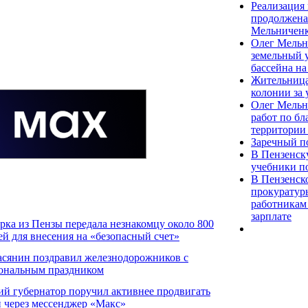
Реализация
продолжена
Мельничен
Олег Мельн
земельный у
бассейна н
Жительница
колонии за 
Олег Мельн
работ по бл
территории
Заречный п
В Пензенск
учебники п
В Пензенск
прокуратур
работникам 
зарплате
рка из Пензы передала незнакомцу около 800
ей для внесения на «безопасный счет»
асянин поздравил железнодорожников с
ональным праздником
ий губернатор поручил активнее продвигать
и через мессенджер «Макс»