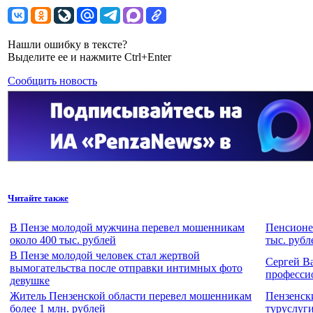
Нашли ошибку в тексте?
Выделите ее и нажмите Ctrl+Enter
Сообщить новость
Читайте также
В Пензе молодой мужчина перевел мошенникам
Пенсионе
около 400 тыс. рублей
тыс. рубл
В Пензе молодой человек стал жертвой
Сергей В
вымогательства после отправки интимных фото
професси
девушке
Житель Пензенской области перевел мошенникам
Пензенск
более 1 млн. рублей
туруслуг