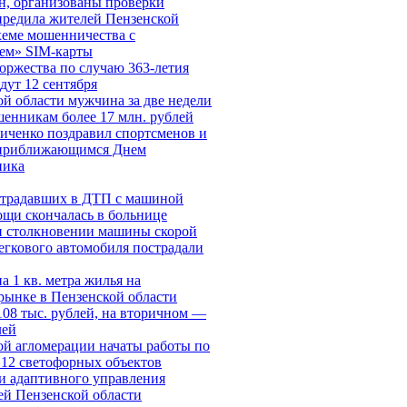
н, организованы проверки
редила жителей Пензенской
хеме мошенничества c
ем» SIM-карты
оржества по случаю 363-летия
дут 12 сентября
й области мужчина за две недели
шенникам более 17 млн. рублей
иченко поздравил спортсменов и
 приближающимся Днем
ника
страдавших в ДТП с машиной
ощи скончалась в больнице
и столкновении машины скорой
егкового автомобиля пострадали
а 1 кв. метра жилья на
рынке в Пензенской области
108 тыс. рублей, на вторичном —
лей
ой агломерации начаты работы по
12 светофорных объектов
и адаптивного управления
ей Пензенской области