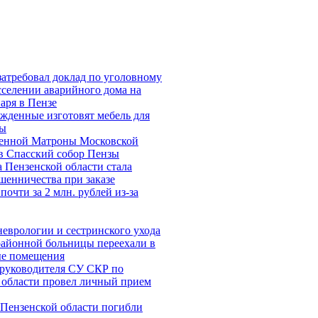
затребовал доклад по уголовному
сселении аварийного дома на
аря в Пензе
жденные изготовят мебель для
лы
енной Матроны Московской
в Спасский собор Пензы
 Пензенской области стала
шенничества при заказе
почти за 2 млн. рублей из-за
еврологии и сестринского ухода
районной больницы переехали в
е помещения
руководителя СУ СКР по
 области провел личный прием
 Пензенской области погибли