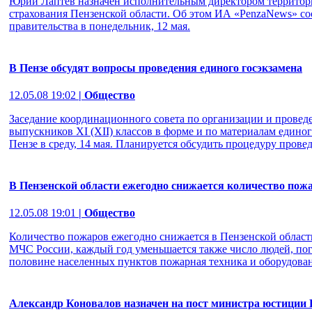
Юрий Лаптев назначен исполнительным директором территори
страхования Пензенской области. Об этом ИА «PenzaNews» со
правительства в понедельник, 12 мая.
В Пензе обсудят вопросы проведения единого госэкзамена
12.05.08 19:02
| Общество
Заседание координационного совета по организации и провед
выпускников XI (XII) классов в форме и по материалам единог
Пензе в среду, 14 мая. Планируется обсудить процедуру провед
В Пензенской области ежегодно снижается количество пож
12.05.08 19:01
| Общество
Количество пожаров ежегодно снижается в Пензенской облас
МЧС России, каждый год уменьшается также число людей, пог
половине населенных пунктов пожарная техника и оборудован
Александр Коновалов назначен на пост министра юстиции 