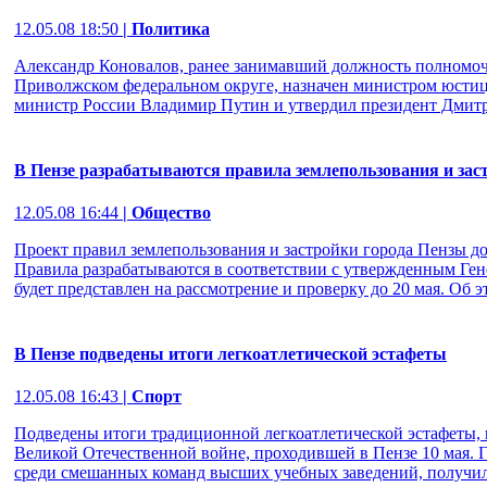
12.05.08 18:50
| Политика
Александр Коновалов, ранее занимавший должность полномоч
Приволжском федеральном округе, назначен министром юстиц
министр России Владимир Путин и утвердил президент Дмитр
В Пензе разрабатываются правила землепользования и зас
12.05.08 16:44
| Общество
Проект правил землепользования и застройки города Пензы д
Правила разрабатываются в соответствии с утвержденным Ген
будет представлен на рассмотрение и проверку до 20 мая. Об 
В Пензе подведены итоги легкоатлетической эстафеты
12.05.08 16:43
| Спорт
Подведены итоги традиционной легкоатлетической эстафеты,
Великой Отечественной войне, проходившей в Пензе 10 мая. 
среди смешанных команд высших учебных заведений, получила