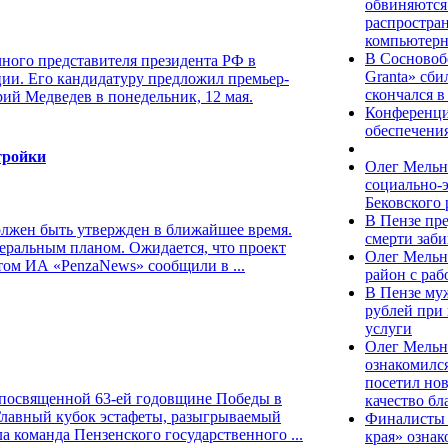
обвиняются 
распростра
компьютерн
В Сосновоб
ного представителя президента РФ в
Granta» сби
ии. Его кандидатуру предложил премьер-
скончался 
ий Медведев в понедельник, 12 мая.
Конференци
обеспечения
тройки
Олег Мельн
социально-
Бековского 
В Пензе пр
олжен быть утвержден в ближайшее время.
смерти заб
еральным планом. Ожидается, что проект
Олег Мельн
этом ИА «PenzaNews» сообщили в ...
район с ра
В Пензе му
рублей при
услуги
Олег Мельн
ознакомился
посетил но
 посвященной 63-ей годовщине Победы в
качество бл
Главный кубок эстафеты, разыгрываемый
Финалисты 
 команда Пензенского государственного ...
края» ознак