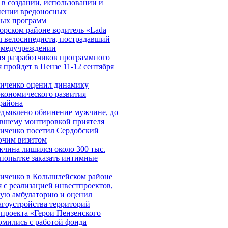
в создании, использовании и
нении вредоносных
ых программ
орском районе водитель «Lada
л велосипедиста, пострадавший
в медучреждении
я разработчиков программного
 пройдет в Пензе 11-12 сентября
иченко оценил динамику
экономического развития
района
едъявлено обвинение мужчине, до
ившему монтировкой приятеля
иченко посетил Сердобский
бочим визитом
жчина лишился около 300 тыс.
 попытке заказать интимные
иченко в Колышлейском районе
 с реализацией инвестпроектов,
вую амбулаторию и оценил
агоустройства территорий
проекта «Герои Пензенского
омились с работой фонда