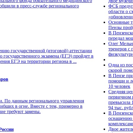
ального фонда обязательного медицинского
двое мужчи
общили в пресс-службе регионального
ФСБ предуп
области о с
«обновлени
Основные т
Пензы прой
В Пензенско
передал мо
Олег Мельн
тренеров с
ению государственной (итоговой) аттестации
физкультур
о государственного экзамена (ЕГЭ) пройдет в
ения ЕГЭ на территории региона в ...
Одна из по
скорой пом
В Пензе пр
аров
помощи и л
10 человек
Средняя цен
первичном 
ти. По данным регионального управления
превысила 
ибших в огне. Вместе с тем, примерно в
94 тыс. руб
ие требуют замены.
В Пензенск
оснащению 
комплексам
Двое жител
России