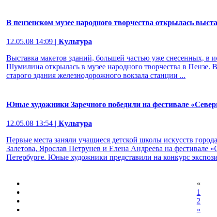
В пензенском музее народного творчества открылась выст
12.05.08 14:09
| Культура
Выставка макетов зданий, большей частью уже снесенных, в 
Шумилина открылась в музее народного творчества в Пензе. В
старого здания железнодорожного вокзала станции ...
Юные художники Заречного победили на фестивале «Север
12.05.08 13:54
| Культура
Первые места заняли учащиеся детской школы искусств города
Залетова, Ярослав Петрунев и Елена Андреева на фестивале 
Петербурге. Юные художники представили на конкурс экспози
«
1
2
»