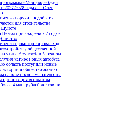
 программы «Мой двор» будет
 в 2027-2028 годах — Олег
ко
иченко поручил подобрать
часток для строительства
а Шуисте
 Пензы приговорена к 7 годам
убийство
иченко проконтролировал ход
агоустройству общественной
 на улице Ахунской в Заречном
олучил четыре новых автобуса
ую область поступили новые
о истории и обществознанию
ом районе после вмешательства
ы организация выплатила
более 4 млн. рублей долгов по