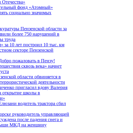
 Отечества»
тельный фонд «Атомный»
пять социально значимых
куратуры Пензенской области за
явили более 750 нарушений в
ы труда
» за 10 лет построил 10 тыс. км
стном секторе Пензенской
Добро пожаловать в Пензу!
ешествия сквозь века» начнет
густа
зенской области обвиняется в
 террористической деятельности
иченко пригласил вдову Валерия
а открытие школы в
ии»
Елюзани водитель трактора сбил
орске руководитель управляющей
уждена после падения снега и
рыши МКД на женщину