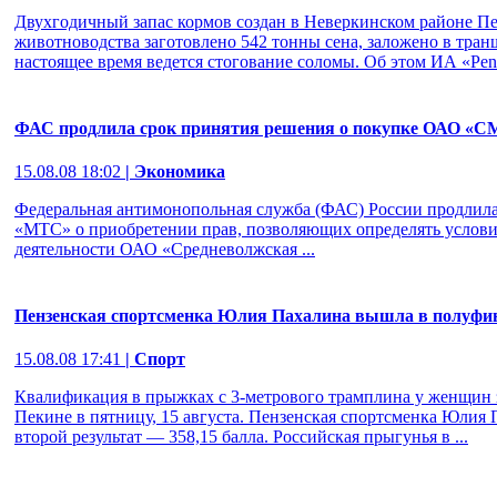
Двухгодичный запас кормов создан в Неверкинском районе Пе
животноводства заготовлено 542 тонны сена, заложено в транш
настоящее время ведется стогование соломы. Об этом ИА «Pen
ФАС продлила срок принятия решения о покупке ОАО «
15.08.08 18:02
| Экономика
Федеральная антимонопольная служба (ФАС) России продлила
«МТС» о приобретении прав, позволяющих определять услов
деятельности ОАО «Средневолжская ...
Пензенская спортсменка Юлия Пахалина вышла в полуфин
15.08.08 17:41
| Спорт
Квалификация в прыжках с 3-метрового трамплина у женщин 
Пекине в пятницу, 15 августа. Пензенская спортсменка Юлия
второй результат — 358,15 балла. Российская прыгунья в ...