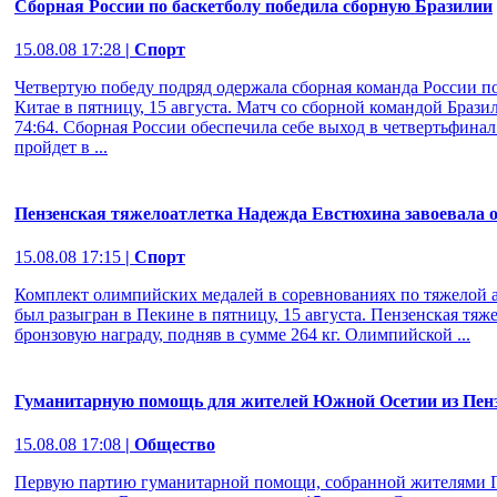
Сборная России по баскетболу победила сборную Бразилии
15.08.08 17:28
| Спорт
Четвертую победу подряд одержала сборная команда России п
Китае в пятницу, 15 августа. Матч со сборной командой Брази
74:64. Сборная России обеспечила себе выход в четвертьфина
пройдет в ...
Пензенская тяжелоатлетка Надежда Евстюхина завоевала 
15.08.08 17:15
| Спорт
Комплект олимпийских медалей в соревнованиях по тяжелой ат
был разыгран в Пекине в пятницу, 15 августа. Пензенская тя
бронзовую награду, подняв в сумме 264 кг. Олимпийской ...
Гуманитарную помощь для жителей Южной Осетии из Пенз
15.08.08 17:08
| Общество
Первую партию гуманитарной помощи, собранной жителями П