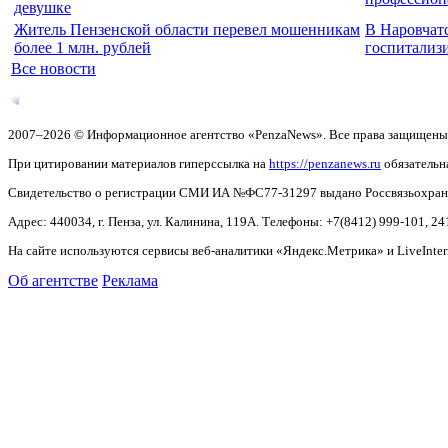
девушке
Житель Пензенской области перевел мошенникам
В Наровчат
более 1 млн. рублей
госпитализ
Все новости
2007–2026 © Информационное агентство «PenzaNews». Все права защищены
При цитировании материалов гиперссылка на
https://penzanews.ru
обязательн
Свидетельство о регистрации СМИ ИА №ФС77-31297 выдано Россвязьохранку
Адрес: 440034, г. Пенза, ул. Калинина, 119А. Телефоны: +7(8412)
999-101, 24
На сайте используются сервисы веб-аналитики «Яндекс.Метрика» и LiveInter
Об агентстве
Реклама