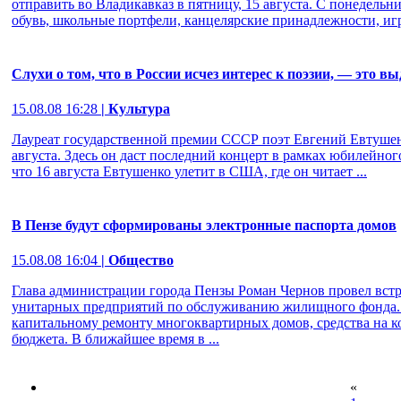
отправить во Владикавказ в пятницу, 15 августа. С понедельн
обувь, школьные портфели, канцелярские принадлежности, игр
Слухи о том, что в России исчез интерес к поэзии, — это
15.08.08 16:28
| Культура
Лауреат государственной премии СССР поэт Евгений Евтушенк
августа. Здесь он даст последний концерт в рамках юбилейног
что 16 августа Евтушенко улетит в США, где он читает ...
В Пензе будут сформированы электронные паспорта домов
15.08.08 16:04
| Общество
Глава администрации города Пензы Роман Чернов провел вст
унитарных предприятий по обслуживанию жилищного фонда. 
капитальному ремонту многоквартирных домов, средства на 
бюджета. В ближайшее время в ...
«