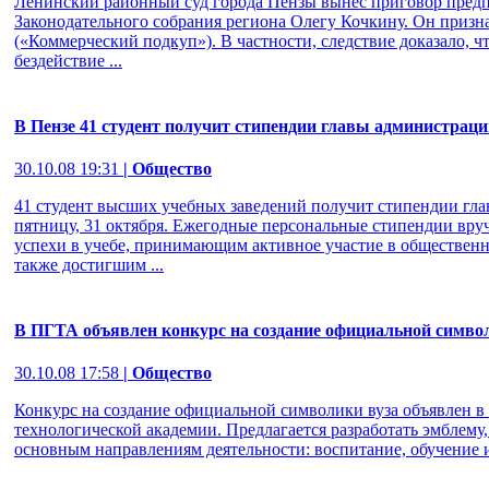
Ленинский районный суд города Пензы вынес приговор пред
Законодательного собрания региона Олегу Кочкину. Он призн
(«Коммерческий подкуп»). В частности, следствие доказало, ч
бездействие ...
В Пензе 41 студент получит стипендии главы администраци
30.10.08 19:31
| Общество
41 студент высших учебных заведений получит стипендии гл
пятницу, 31 октября. Ежегодные персональные стипендии вр
успехи в учебе, принимающим активное участие в общественно
также достигшим ...
В ПГТА объявлен конкурс на создание официальной симво
30.10.08 17:58
| Общество
Конкурс на создание официальной символики вуза объявлен в
технологической академии. Предлагается разработать эмблему
основным направлениям деятельности: воспитание, обучение и