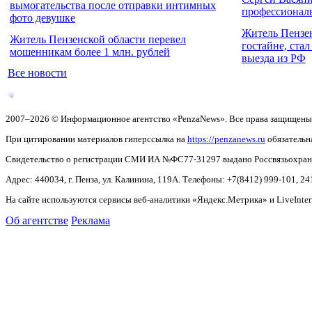
вымогательства после отправки интимных
профессионал
фото девушке
Житель Пензе
Житель Пензенской области перевел
гостайне, ста
мошенникам более 1 млн. рублей
выезда из РФ
Все новости
2007–2026 © Информационное агентство «PenzaNews». Все права защищены
При цитировании материалов гиперссылка на
https://penzanews.ru
обязательн
Свидетельство о регистрации СМИ ИА №ФС77-31297 выдано Россвязьохранку
Адрес: 440034, г. Пенза, ул. Калинина, 119А. Телефоны: +7(8412)
999-101, 24
На сайте используются сервисы веб-аналитики «Яндекс.Метрика» и LiveInter
Об агентстве
Реклама