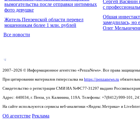
Сергей Васянин 
вымогательства после отправки интимных
с профессиональ
фото девушке
Общая инвестакт
Житель Пензенской области перевел
замедлилась, но 
мошенникам более 1 млн. рублей
Олег Мельничен
Все новости
2007–2026 © Информационное агентство «PenzaNews». Все права защищены
При цитировании материалов гиперссылка на
https://penzanews.ru
обязательн
Свидетельство о регистрации СМИ ИА №ФС77-31297 выдано Россвязьохранку
Адрес: 440034, г. Пенза, ул. Калинина, 119А. Телефоны: +7(8412)
999-101, 24
На сайте используются сервисы веб-аналитики «Яндекс.Метрика» и LiveInter
Об агентстве
Реклама