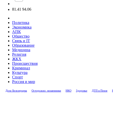
81.41
94.06
Политика
Экономика
АПК
Общество
Связь и IT
Образование
Медицина
Религия
ЖКХ
Происшествия
Криминал
Культура
Спорт
Россия и мир
Дело Белозерцева
Осторожно: мошенники
НКО
Здоровье
ДТП в Пензе