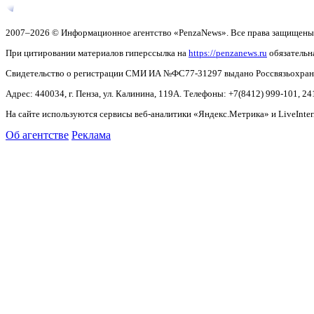
2007–2026 © Информационное агентство «PenzaNews». Все права защищены
При цитировании материалов гиперссылка на
https://penzanews.ru
обязательн
Свидетельство о регистрации СМИ ИА №ФС77-31297 выдано Россвязьохранку
Адрес: 440034, г. Пенза, ул. Калинина, 119А. Телефоны: +7(8412)
999-101, 24
На сайте используются сервисы веб-аналитики «Яндекс.Метрика» и LiveInter
Об агентстве
Реклама