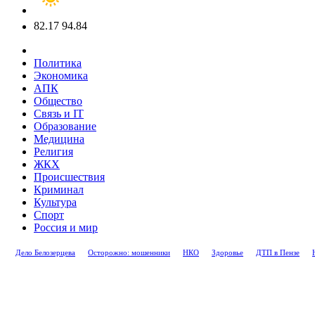
82.17
94.84
Политика
Экономика
АПК
Общество
Связь и IT
Образование
Медицина
Религия
ЖКХ
Происшествия
Криминал
Культура
Спорт
Россия и мир
Дело Белозерцева
Осторожно: мошенники
НКО
Здоровье
ДТП в Пензе