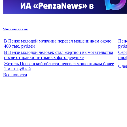
Читайте также
В Пензе молодой мужчина перевел мошенникам около
Пенс
400 тыс. рублей
рубл
В Пензе молодой человек стал жертвой вымогательства
Сер
после отправки интимных фото девушке
про
Житель Пензенской области перевел мошенникам более
Оле
1 млн. рублей
Все новости