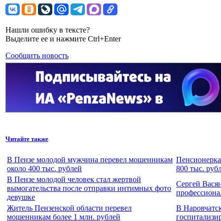
Нашли ошибку в тексте?
Выделите ее и нажмите Ctrl+Enter
Сообщить новость
Читайте также
В Пензе молодой мужчина перевел мошенникам
Пенсионерка
около 400 тыс. рублей
800 тыс. руб
В Пензе молодой человек стал жертвой
Сергей Вася
вымогательства после отправки интимных фото
профессиона
девушке
Житель Пензенской области перевел
В Наровчатс
мошенникам более 1 млн. рублей
госпитализир