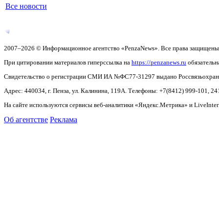
Все новости
2007–2026 © Информационное агентство «PenzaNews». Все права защищены
При цитировании материалов гиперссылка на
https://penzanews.ru
обязательн
Свидетельство о регистрации СМИ ИА №ФС77-31297 выдано Россвязьохранку
Адрес: 440034, г. Пенза, ул. Калинина, 119А. Телефоны: +7(8412)
999-101, 24
На сайте используются сервисы веб-аналитики «Яндекс.Метрика» и LiveInter
Об агентстве
Реклама