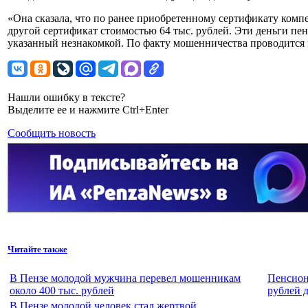
«Она сказала, что по ранее приобретенному сертификату комп
другой сертификат стоимостью 64 тыс. рублей. Эти деньги пен
указанный незнакомкой. По факту мошенничества проводится 
Нашли ошибку в тексте?
Выделите ее и нажмите Ctrl+Enter
Сообщить новость
Читайте также
В Пензе молодой мужчина перевел мошенникам
Пенсион
около 400 тыс. рублей
рублей 
В Пензе молодой человек стал жертвой