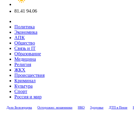
81.41
94.06
Политика
Экономика
АПК
Общество
Связь и IT
Образование
Медицина
Религия
ЖКХ
Происшествия
Криминал
Культура
Спорт
Россия и мир
Дело Белозерцева
Осторожно: мошенники
НКО
Здоровье
ДТП в Пензе