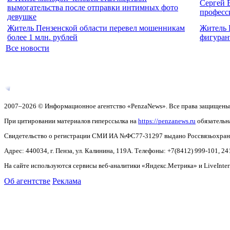
Сергей 
вымогательства после отправки интимных фото
професс
девушке
Житель Пензенской области перевел мошенникам
Житель 
более 1 млн. рублей
фигуран
Все новости
2007–2026 © Информационное агентство «PenzaNews». Все права защищены
При цитировании материалов гиперссылка на
https://penzanews.ru
обязательн
Свидетельство о регистрации СМИ ИА №ФС77-31297 выдано Россвязьохранку
Адрес: 440034, г. Пенза, ул. Калинина, 119А. Телефоны: +7(8412)
999-101, 24
На сайте используются сервисы веб-аналитики «Яндекс.Метрика» и LiveInter
Об агентстве
Реклама