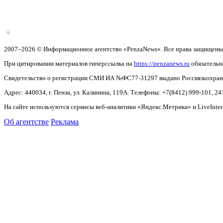
2007–2026 © Информационное агентство «PenzaNews». Все права защищены
При цитировании материалов гиперссылка на
https://penzanews.ru
обязательн
Свидетельство о регистрации СМИ ИА №ФС77-31297 выдано Россвязьохранку
Адрес: 440034, г. Пенза, ул. Калинина, 119А. Телефоны: +7(8412)
999-101, 24
На сайте используются сервисы веб-аналитики «Яндекс.Метрика» и LiveInter
Об агентстве
Реклама