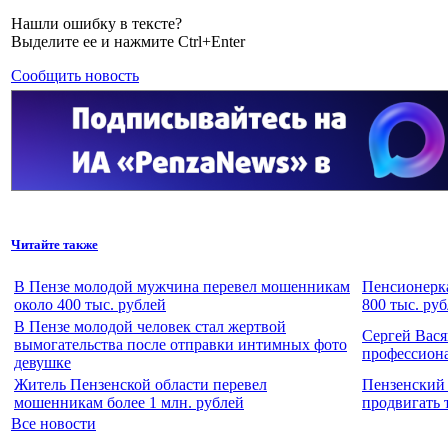
Нашли ошибку в тексте?
Выделите ее и нажмите Ctrl+Enter
Сообщить новость
Читайте также
В Пензе молодой мужчина перевел мошенникам
Пенсионерка
около 400 тыс. рублей
800 тыс. ру
В Пензе молодой человек стал жертвой
Сергей Вася
вымогательства после отправки интимных фото
профессион
девушке
Житель Пензенской области перевел
Пензенский 
мошенникам более 1 млн. рублей
продвигать 
Все новости