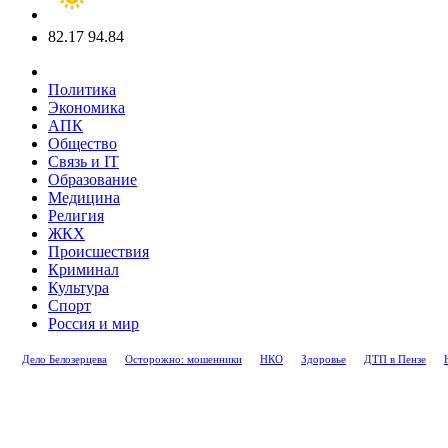
82.17
94.84
Политика
Экономика
АПК
Общество
Связь и IT
Образование
Медицина
Религия
ЖКХ
Происшествия
Криминал
Культура
Спорт
Россия и мир
Дело Белозерцева
Осторожно: мошенники
НКО
Здоровье
ДТП в Пензе