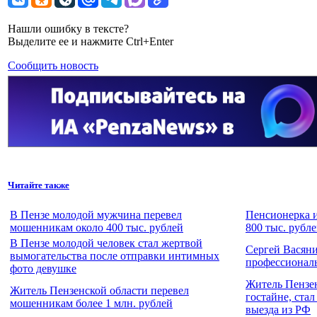
Нашли ошибку в тексте?
Выделите ее и нажмите Ctrl+Enter
Сообщить новость
Читайте также
В Пензе молодой мужчина перевел
Пенсионерка и
мошенникам около 400 тыс. рублей
800 тыс. рубл
В Пензе молодой человек стал жертвой
Сергей Васян
вымогательства после отправки интимных
профессионал
фото девушке
Житель Пензе
Житель Пензенской области перевел
гостайне, ста
мошенникам более 1 млн. рублей
выезда из РФ