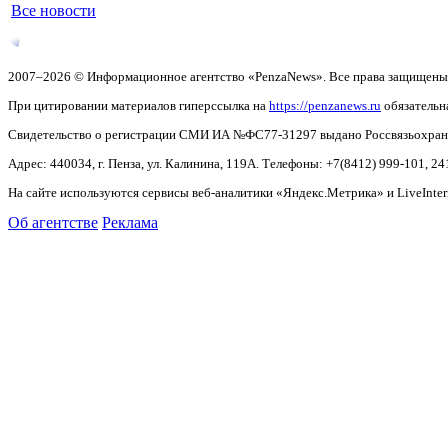
Все новости
2007–2026 © Информационное агентство «PenzaNews». Все права защищены
При цитировании материалов гиперссылка на
https://penzanews.ru
обязательн
Свидетельство о регистрации СМИ ИА №ФС77-31297 выдано Россвязьохранку
Адрес: 440034, г. Пенза, ул. Калинина, 119А. Телефоны: +7(8412)
999-101, 24
На сайте используются сервисы веб-аналитики «Яндекс.Метрика» и LiveInter
Об агентстве
Реклама