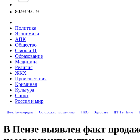
80.93
93.19
Политика
Экономика
АПК
Общество
Связь и IT
Образование
Медицина
Религия
ЖКХ
Происшествия
Криминал
Культура
Спорт
Россия и мир
Дело Белозерцева
Осторожно: мошенники
НКО
Здоровье
ДТП в Пензе
В Пензе выявлен факт прода