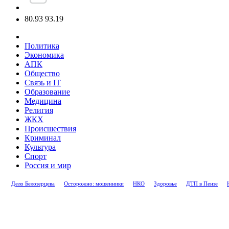
80.93
93.19
Политика
Экономика
АПК
Общество
Связь и IT
Образование
Медицина
Религия
ЖКХ
Происшествия
Криминал
Культура
Спорт
Россия и мир
Дело Белозерцева
Осторожно: мошенники
НКО
Здоровье
ДТП в Пензе