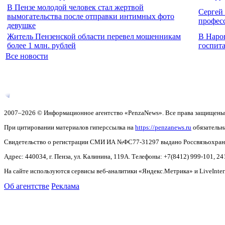
В Пензе молодой человек стал жертвой
Сергей
вымогательства после отправки интимных фото
профес
девушке
Житель Пензенской области перевел мошенникам
В Наро
более 1 млн. рублей
госпита
Все новости
2007–2026 © Информационное агентство «PenzaNews». Все права защищены
При цитировании материалов гиперссылка на
https://penzanews.ru
обязательн
Свидетельство о регистрации СМИ ИА №ФС77-31297 выдано Россвязьохранку
Адрес: 440034, г. Пенза, ул. Калинина, 119А. Телефоны: +7(8412)
999-101, 24
На сайте используются сервисы веб-аналитики «Яндекс.Метрика» и LiveInter
Об агентстве
Реклама