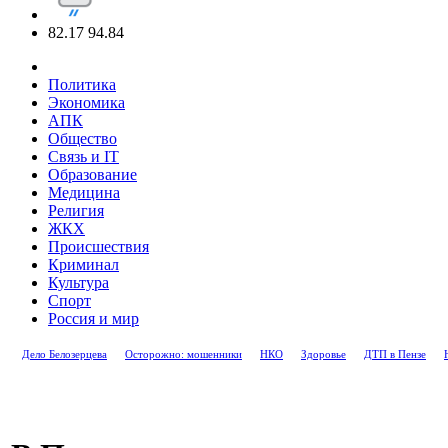
82.17
94.84
Политика
Экономика
АПК
Общество
Связь и IT
Образование
Медицина
Религия
ЖКХ
Происшествия
Криминал
Культура
Спорт
Россия и мир
Дело Белозерцева
Осторожно: мошенники
НКО
Здоровье
ДТП в Пензе