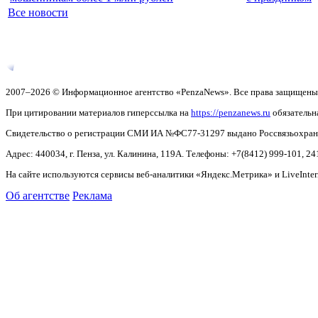
Все новости
2007–2026 © Информационное агентство «PenzaNews». Все права защищены
При цитировании материалов гиперссылка на
https://penzanews.ru
обязательн
Свидетельство о регистрации СМИ ИА №ФС77-31297 выдано Россвязьохранку
Адрес: 440034, г. Пенза, ул. Калинина, 119А. Телефоны: +7(8412)
999-101, 24
На сайте используются сервисы веб-аналитики «Яндекс.Метрика» и LiveInter
Об агентстве
Реклама