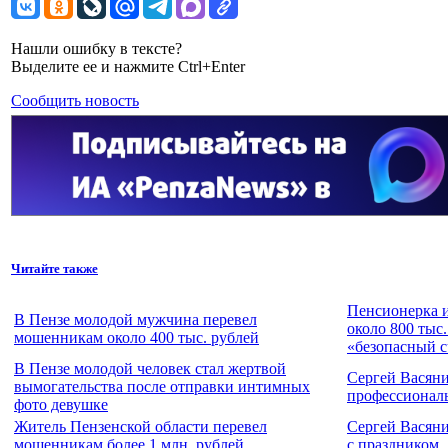
Нашли ошибку в тексте?
Выделите ее и нажмите Ctrl+Enter
Сообщить новость
Читайте также
Пенсионерка и
В Пензе молодой мужчина перевел
около 800 тыс.
мошенникам около 400 тыс. рублей
«безопасный с
В Пензе молодой человек стал жертвой
Сергей Васян
вымогательства после отправки интимных
профессионал
фото девушке
Житель Пензенской области перевел
Сергей Васян
мошенникам более 1 млн. рублей
с праздником