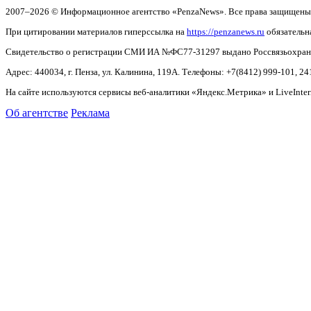
2007–2026 © Информационное агентство «PenzaNews». Все права защищены
При цитировании материалов гиперссылка на
https://penzanews.ru
обязательн
Свидетельство о регистрации СМИ ИА №ФС77-31297 выдано Россвязьохранку
Адрес: 440034, г. Пенза, ул. Калинина, 119А. Телефоны: +7(8412)
999-101, 24
На сайте используются сервисы веб-аналитики «Яндекс.Метрика» и LiveInter
Об агентстве
Реклама