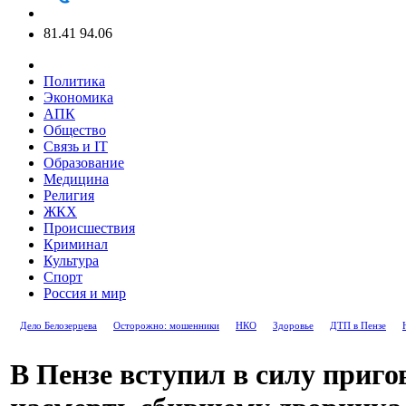
81.41
94.06
Политика
Экономика
АПК
Общество
Связь и IT
Образование
Медицина
Религия
ЖКХ
Происшествия
Криминал
Культура
Спорт
Россия и мир
Дело Белозерцева
Осторожно: мошенники
НКО
Здоровье
ДТП в Пензе
В Пензе вступил в силу пригов