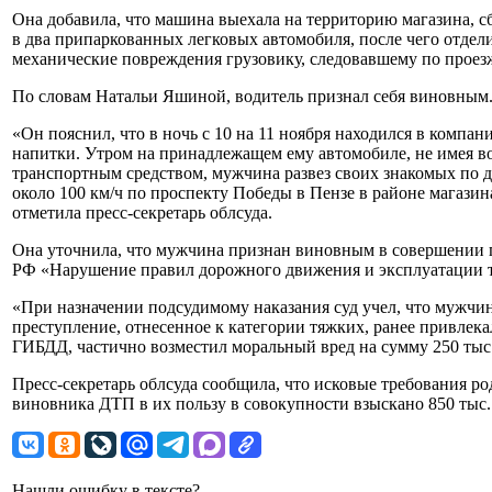
Она добавила, что машина выехала на территорию магазина, с
в два припаркованных легковых автомобиля, после чего отде
механические повреждения грузовику, следовавшему по проез
По словам Натальи Яшиной, водитель признал себя виновным
«Он пояснил, что в ночь с 10 на 11 ноября находился в компан
напитки. Утром на принадлежащем ему автомобиле, не имея во
транспортным средством, мужчина развез своих знакомых по д
около 100 км/ч по проспекту Победы в Пензе в районе магазин
отметила пресс-секретарь облсуда.
Она уточнила, что мужчина признан виновным в совершении пр
РФ «Нарушение правил дорожного движения и эксплуатации т
«При назначении подсудимому наказания суд учел, что мужчи
преступление, отнесенное к категории тяжких, ранее привлек
ГИБДД, частично возместил моральный вред на сумму 250 тыс
Пресс-секретарь облсуда сообщила, что исковые требования р
виновника ДТП в их пользу в совокупности взыскано 850 тыс.
Нашли ошибку в тексте?