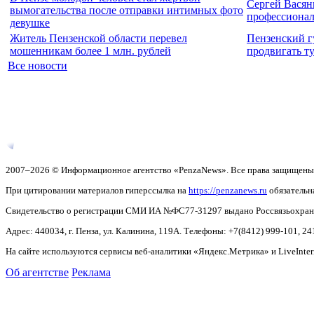
Сергей Васян
вымогательства после отправки интимных фото
профессиона
девушке
Житель Пензенской области перевел
Пензенский г
мошенникам более 1 млн. рублей
продвигать т
Все новости
2007–2026 © Информационное агентство «PenzaNews». Все права защищены
При цитировании материалов гиперссылка на
https://penzanews.ru
обязательн
Свидетельство о регистрации СМИ ИА №ФС77-31297 выдано Россвязьохранку
Адрес: 440034, г. Пенза, ул. Калинина, 119А. Телефоны: +7(8412)
999-101, 24
На сайте используются сервисы веб-аналитики «Яндекс.Метрика» и LiveInter
Об агентстве
Реклама