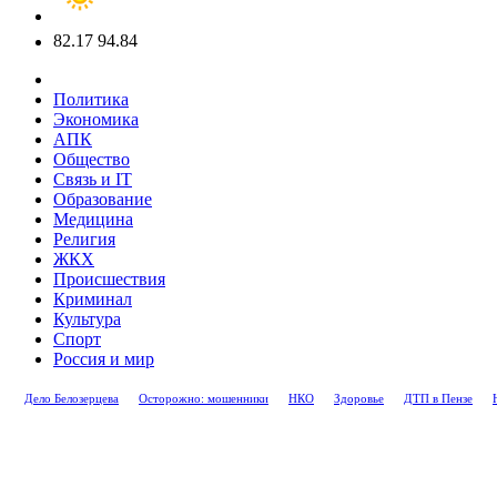
82.17
94.84
Политика
Экономика
АПК
Общество
Связь и IT
Образование
Медицина
Религия
ЖКХ
Происшествия
Криминал
Культура
Спорт
Россия и мир
Дело Белозерцева
Осторожно: мошенники
НКО
Здоровье
ДТП в Пензе