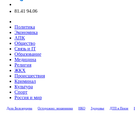
81.41
94.06
Политика
Экономика
АПК
Общество
Связь и IT
Образование
Медицина
Религия
ЖКХ
Происшествия
Криминал
Культура
Спорт
Россия и мир
Дело Белозерцева
Осторожно: мошенники
НКО
Здоровье
ДТП в Пензе