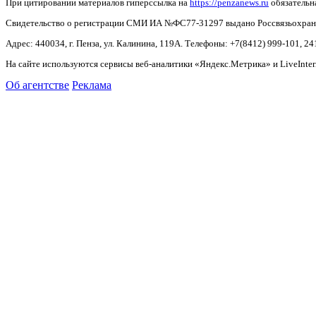
При цитировании материалов гиперссылка на
https://penzanews.ru
обязательн
Свидетельство о регистрации СМИ ИА №ФС77-31297 выдано Россвязьохранку
Адрес: 440034, г. Пенза, ул. Калинина, 119А. Телефоны: +7(8412)
999-101, 24
На сайте используются сервисы веб-аналитики «Яндекс.Метрика» и LiveInter
Об агентстве
Реклама