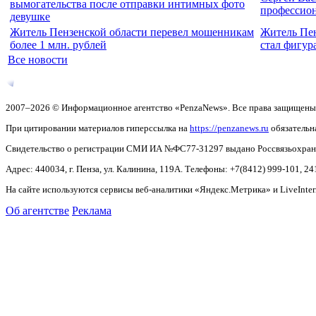
вымогательства после отправки интимных фото
профессио
девушке
Житель Пензенской области перевел мошенникам
Житель Пен
более 1 млн. рублей
стал фигур
Все новости
2007–2026 © Информационное агентство «PenzaNews». Все права защищены
При цитировании материалов гиперссылка на
https://penzanews.ru
обязательн
Свидетельство о регистрации СМИ ИА №ФС77-31297 выдано Россвязьохранку
Адрес: 440034, г. Пенза, ул. Калинина, 119А. Телефоны: +7(8412)
999-101, 24
На сайте используются сервисы веб-аналитики «Яндекс.Метрика» и LiveInter
Об агентстве
Реклама