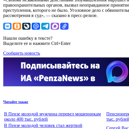
правоохранительных органов, вызвал неоправданное принятие
преступления, которого не было. Уголовное дело с обвинител
рассмотрения в суд», — сказано в пресс-релизе.
Нашли ошибку в тексте?
Выделите ее и нажмите Ctrl+Enter
Сообщить новость
Читайте также
В Пензе молодой мужчина перевел мошенникам
Пенсионерк
около 400 тыс. рублей
тыс. рубле
В Пензе молодой человек стал жертвой
Сергей Вас