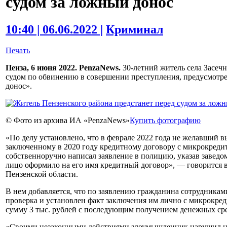
судом за ложный донос
10:40 | 06.06.2022 |
Криминал
Печать
Пенза, 6 июня 2022. PenzaNews.
30-летний житель села Засечн
судом по обвинению в совершении преступления, предусмотре
донос».
© Фото из архива ИА «PenzaNews»
Купить фотографию
«По делу установлено, что в феврале 2022 года не желавший в
заключенному в 2020 году кредитному договору с микрокред
собственноручно написал заявление в полицию, указав заведом
лицо оформило на его имя кредитный договор», — говорится
Пензенской области.
В нем добавляется, что по заявлению гражданина сотрудника
проверка и установлен факт заключения им лично с микрокре
сумму 3 тыс. рублей с последующим получением денежных сре
«Своими незаконными действиями злоумышленник нарушил 