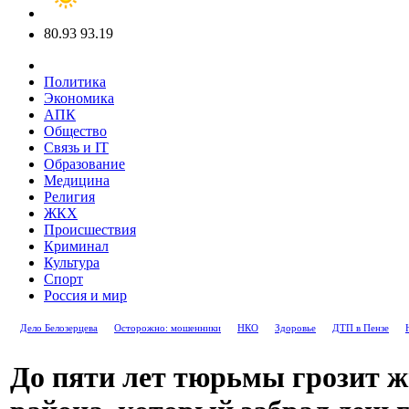
80.93
93.19
Политика
Экономика
АПК
Общество
Связь и IT
Образование
Медицина
Религия
ЖКХ
Происшествия
Криминал
Культура
Спорт
Россия и мир
Дело Белозерцева
Осторожно: мошенники
НКО
Здоровье
ДТП в Пензе
До пяти лет тюрьмы грозит 