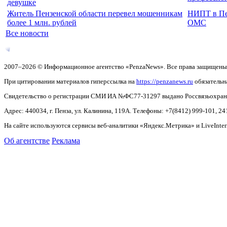
девушке
Житель Пензенской области перевел мошенникам
НИПТ в Пен
более 1 млн. рублей
ОМС
Все новости
2007–2026 © Информационное агентство «PenzaNews». Все права защищены
При цитировании материалов гиперссылка на
https://penzanews.ru
обязательн
Свидетельство о регистрации СМИ ИА №ФС77-31297 выдано Россвязьохранку
Адрес: 440034, г. Пенза, ул. Калинина, 119А. Телефоны: +7(8412)
999-101, 24
На сайте используются сервисы веб-аналитики «Яндекс.Метрика» и LiveInter
Об агентстве
Реклама