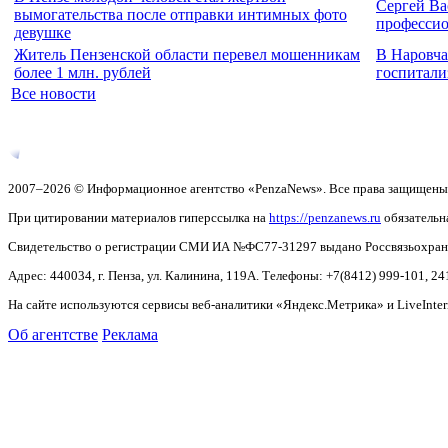
Сергей Ва
вымогательства после отправки интимных фото
професси
девушке
Житель Пензенской области перевел мошенникам
В Наровча
более 1 млн. рублей
госпитали
Все новости
2007–2026 © Информационное агентство «PenzaNews». Все права защищены
При цитировании материалов гиперссылка на
https://penzanews.ru
обязательн
Свидетельство о регистрации СМИ ИА №ФС77-31297 выдано Россвязьохранку
Адрес: 440034, г. Пенза, ул. Калинина, 119А. Телефоны: +7(8412)
999-101, 24
На сайте используются сервисы веб-аналитики «Яндекс.Метрика» и LiveInter
Об агентстве
Реклама