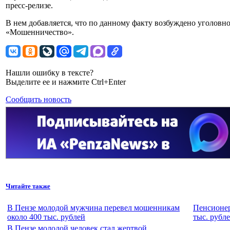
пресс-релизе.
В нем добавляется, что по данному факту возбуждено уголовное
«Мошенничество».
Нашли ошибку в тексте?
Выделите ее и нажмите Ctrl+Enter
Сообщить новость
Читайте также
В Пензе молодой мужчина перевел мошенникам
Пенсионер
около 400 тыс. рублей
тыс. рубл
В Пензе молодой человек стал жертвой