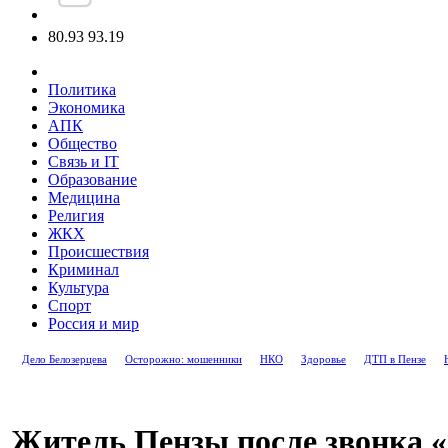
80.93
93.19
Политика
Экономика
АПК
Общество
Связь и IT
Образование
Медицина
Религия
ЖКХ
Происшествия
Криминал
Культура
Спорт
Россия и мир
Дело Белозерцева
Осторожно: мошенники
НКО
Здоровье
ДТП в Пензе
Житель Пензы после звонка «