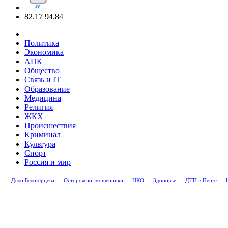
82.17
94.84
Политика
Экономика
АПК
Общество
Связь и IT
Образование
Медицина
Религия
ЖКХ
Происшествия
Криминал
Культура
Спорт
Россия и мир
Дело Белозерцева
Осторожно: мошенники
НКО
Здоровье
ДТП в Пензе