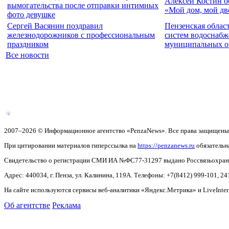
Алексей Костин о
вымогательства после отправки интимных
«Мой дом, мой дв
фото девушке
Сергей Васянин поздравил
Пензенская облас
железнодорожников с профессиональным
систем водоснабж
праздником
муниципальных о
Все новости
2007–2026 © Информационное агентство «PenzaNews». Все права защищены
При цитировании материалов гиперссылка на
https://penzanews.ru
обязательн
Свидетельство о регистрации СМИ ИА №ФС77-31297 выдано Россвязьохранку
Адрес: 440034, г. Пенза, ул. Калинина, 119А. Телефоны: +7(8412)
999-101, 24
На сайте используются сервисы веб-аналитики «Яндекс.Метрика» и LiveInter
Об агентстве
Реклама