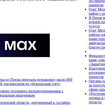
до смерт
приятеля
Олег Мел
район с р
В Пензе м
рублей пр
услуги
Олег Мел
районе оз
инвестпро
амбулатор
благоустр
Финалист
края» озн
«Защитни
Благотво
поддержи
проектов
ка из Пензы передала незнакомцу около 800
Органы п
ей для внесения на «безопасный счет»
за полгод
сфере охр
сянин поздравил железнодорожников с
«Ростелек
ональным праздником
оптики в 
области
нзенской области, допущенный к гостайне,