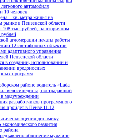
при столкновении машины скорой
 легкового автомобиля
и 10 человек
ена 1 кв. метра жилья на
м рынке в Пензенской области
 108 тыс. рублей, на вторичном
 рублей
ской агломерации начаты работы
ению 12 светофорных объектов
ами адаптивного управления
елей Пензенской области
я в создании, использовании и
ранении вредоносных
рных программ
оборском районе водитель «Lada
бил велосипедиста, пострадавший
я в медучреждении
ция разработчиков программного
ия пройдет в Пензе 11-12
ьниченко оценил динамику
-экономического развития
о района
предъявлено обвинение мужчине,