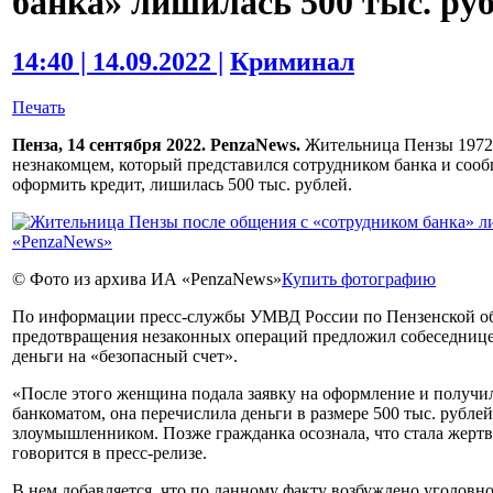
банка» лишилась 500 тыс. ру
14:40 | 14.09.2022 |
Криминал
Печать
Пенза, 14 сентября 2022. PenzaNews.
Жительница Пензы 1972 
незнакомцем, который представился сотрудником банка и сооб
оформить кредит, лишилась 500 тыс. рублей.
© Фото из архива ИА «PenzaNews»
Купить фотографию
По информации пресс-службы УМВД России по Пензенской об
предотвращения незаконных операций предложил собеседнице 
деньги на «безопасный счет».
«После этого женщина подала заявку на оформление и получи
банкоматом, она перечислила деньги в размере 500 тыс. рубле
злоумышленником. Позже гражданка осознала, что стала жерт
говорится в пресс-релизе.
В нем добавляется, что по данному факту возбуждено уголовно