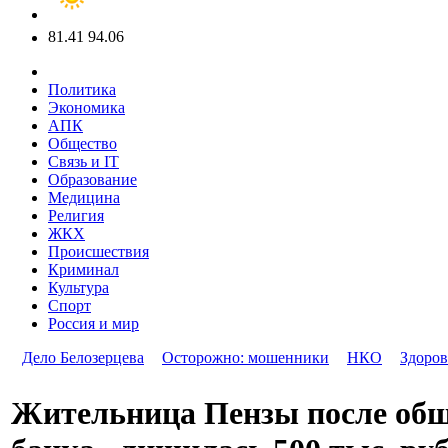
81.41
94.06
Политика
Экономика
АПК
Общество
Связь и IT
Образование
Медицина
Религия
ЖКХ
Происшествия
Криминал
Культура
Спорт
Россия и мир
Дело Белозерцева
Осторожно: мошенники
НКО
Здоров
Жительница Пензы после общ