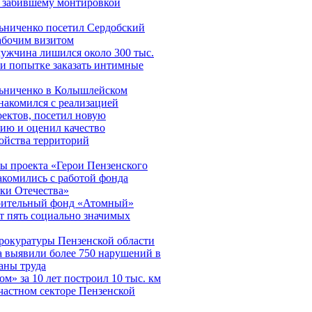
и забившему монтировкой
ьниченко посетил Сердобский
абочим визитом
ужчина лишился около 300 тыс.
и попытке заказать интимные
ьниченко в Колышлейском
накомился с реализацией
ектов, посетил новую
ию и оценил качество
ойства территорий
ы проекта «Герои Пензенского
акомились с работой фонда
ки Отечества»
рительный фонд «Атомный»
т пять социально значимых
рокуратуры Пензенской области
а выявили более 750 нарушений в
аны труда
ом» за 10 лет построил 10 тыс. км
частном секторе Пензенской