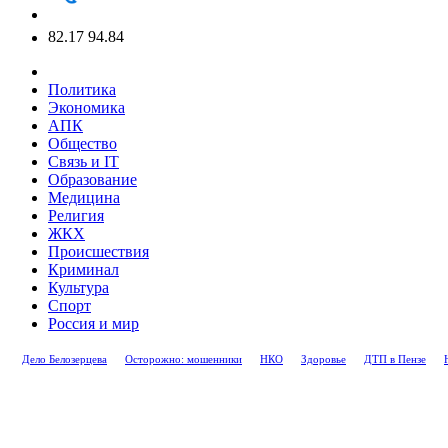
82.17
94.84
Политика
Экономика
АПК
Общество
Связь и IT
Образование
Медицина
Религия
ЖКХ
Происшествия
Криминал
Культура
Спорт
Россия и мир
Дело Белозерцева
Осторожно: мошенники
НКО
Здоровье
ДТП в Пензе