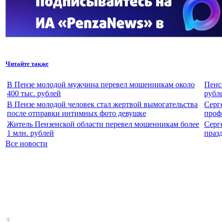
Читайте также
В Пензе молодой мужчина перевел мошенникам около
Пенс
400 тыс. рублей
рубл
В Пензе молодой человек стал жертвой вымогательства
Серг
после отправки интимных фото девушке
проф
Житель Пензенской области перевел мошенникам более
Серг
1 млн. рублей
праз
Все новости