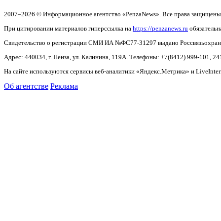
2007–2026 © Информационное агентство «PenzaNews». Все права защищены
При цитировании материалов гиперссылка на
https://penzanews.ru
обязательн
Свидетельство о регистрации СМИ ИА №ФС77-31297 выдано Россвязьохранку
Адрес: 440034, г. Пенза, ул. Калинина, 119А. Телефоны: +7(8412)
999-101, 24
На сайте используются сервисы веб-аналитики «Яндекс.Метрика» и LiveInter
Об агентстве
Реклама