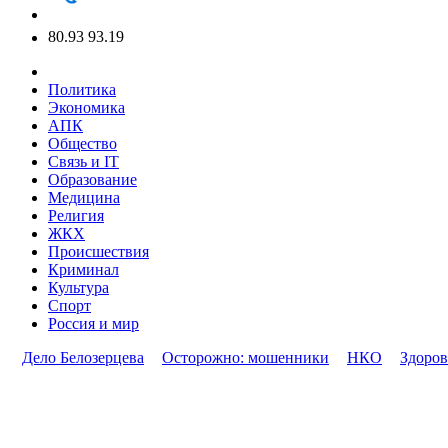
80.93
93.19
Политика
Экономика
АПК
Общество
Связь и IT
Образование
Медицина
Религия
ЖКХ
Происшествия
Криминал
Культура
Спорт
Россия и мир
Дело Белозерцева
Осторожно: мошенники
НКО
Здоров