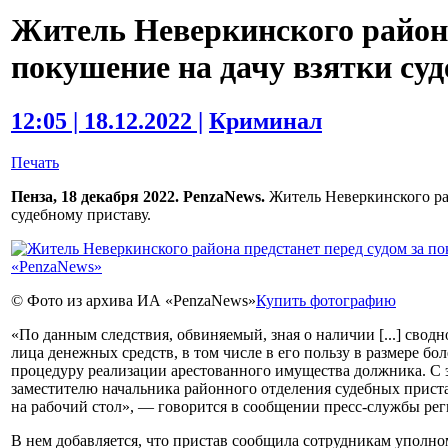
Житель Неверкинского района
покушение на дачу взятки су
12:05 | 18.12.2022 |
Криминал
Печать
Пенза, 18 декабря 2022. PenzaNews.
Житель Неверкинского рай
судебному приставу.
© Фото из архива ИА «PenzaNews»
Купить фотографию
«По данным следствия, обвиняемый, зная о наличии [...] свод
лица денежных средств, в том числе в его пользу в размере б
процедуру реализации арестованного имущества должника. С э
заместителю начальника районного отделения судебных приста
на рабочий стол», — говорится в сообщении пресс-службы ре
В нем добавляется, что пристав сообщила сотрудникам уполно