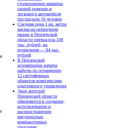
столкновении машины
скорой помощи и
легкового автомобиля
пострадали 10 человек
Средняя цена 1 кв. метра
жилья на первичном
рынке в Пензенской
области превысила 108
тыс. рублей, на
вторичном — 94 тыс.
рублей
ки
В Пензенской
агломерации начаты
работы по оснащению
12 светофорных
объектов комплексами
адаптивного управления
Двое жителей
Пензенской области
обвиняются в создании,
использовании и
а
распространении
вредоносных
компьютерных
программ