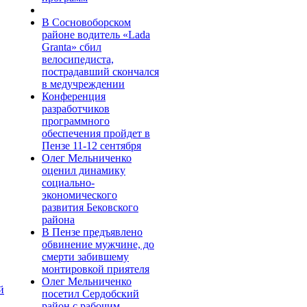
В Сосновоборском
районе водитель «Lada
Granta» сбил
велосипедиста,
пострадавший скончался
в медучреждении
Конференция
разработчиков
программного
обеспечения пройдет в
Пензе 11-12 сентября
Олег Мельниченко
оценил динамику
социально-
экономического
развития Бековского
района
В Пензе предъявлено
обвинение мужчине, до
смерти забившему
монтировкой приятеля
Олег Мельниченко
й
посетил Сердобский
район с рабочим