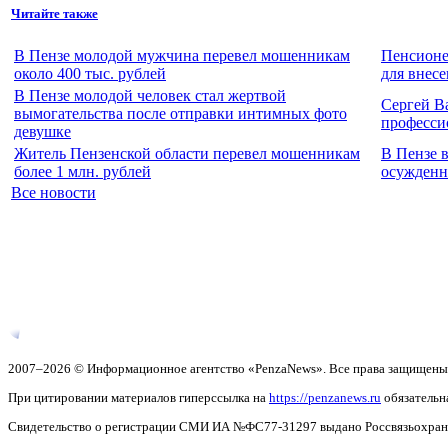
Читайте также
В Пензе молодой мужчина перевел мошенникам
Пенсионе
около 400 тыс. рублей
для внесе
В Пензе молодой человек стал жертвой
Сергей В
вымогательства после отправки интимных фото
професси
девушке
Житель Пензенской области перевел мошенникам
В Пензе 
более 1 млн. рублей
осужденн
Все новости
2007–2026 © Информационное агентство «PenzaNews». Все права защищены
При цитировании материалов гиперссылка на
https://penzanews.ru
обязательн
Свидетельство о регистрации СМИ ИА №ФС77-31297 выдано Россвязьохранку