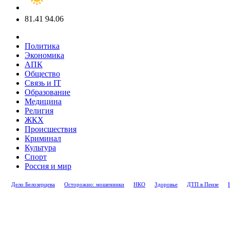
81.41
94.06
Политика
Экономика
АПК
Общество
Связь и IT
Образование
Медицина
Религия
ЖКХ
Происшествия
Криминал
Культура
Спорт
Россия и мир
Дело Белозерцева
Осторожно: мошенники
НКО
Здоровье
ДТП в Пензе