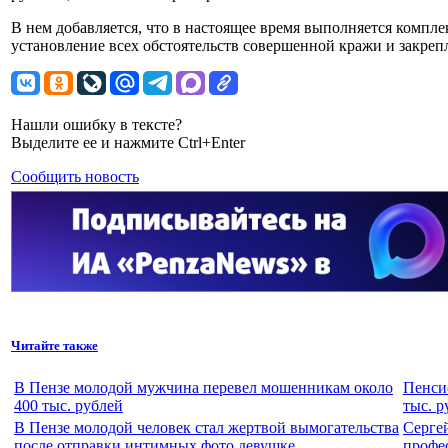
В нем добавляется, что в настоящее время выполняется компл
установление всех обстоятельств совершенной кражи и закреп
Нашли ошибку в тексте?
Выделите ее и нажмите Ctrl+Enter
Сообщить новость
Читайте также
В Пензе молодой мужчина перевел мошенникам около
Пенси
400 тыс. рублей
тыс. р
В Пензе молодой человек стал жертвой вымогательства
Серге
после отправки интимных фото девушке
профе