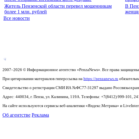
Житель Пензенской области перевел мошенникам
В Пен
более 1 млн. рублей
женщ
Все новости
2007–2026 © Информационное агентство «PenzaNews». Все права защищены
При цитировании материалов гиперссылка на
https://penzanews.ru
обязательн
Свидетельство о регистрации СМИ ИА №ФС77-31297 выдано Россвязьохранку
Адрес: 440034, г. Пенза, ул. Калинина, 119А. Телефоны: +7(8412)
999-101, 24
На сайте используются сервисы веб-аналитики «Яндекс.Метрика» и LiveInter
Об агентстве
Реклама