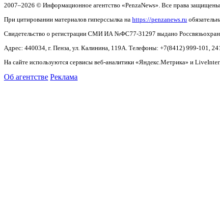
2007–2026 © Информационное агентство «PenzaNews». Все права защищены
При цитировании материалов гиперссылка на
https://penzanews.ru
обязательн
Свидетельство о регистрации СМИ ИА №ФС77-31297 выдано Россвязьохранку
Адрес: 440034, г. Пенза, ул. Калинина, 119А. Телефоны: +7(8412)
999-101, 24
На сайте используются сервисы веб-аналитики «Яндекс.Метрика» и LiveInter
Об агентстве
Реклама