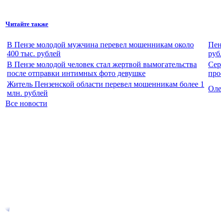
Читайте также
В Пензе молодой мужчина перевел мошенникам около
Пен
400 тыс. рублей
руб
В Пензе молодой человек стал жертвой вымогательства
Сер
после отправки интимных фото девушке
про
Житель Пензенской области перевел мошенникам более 1
Оле
млн. рублей
Все новости