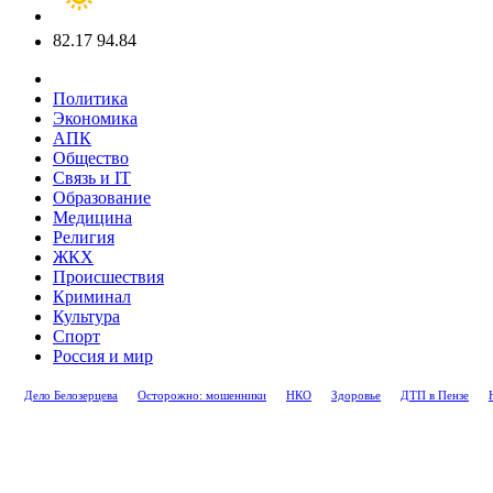
82.17
94.84
Политика
Экономика
АПК
Общество
Связь и IT
Образование
Медицина
Религия
ЖКХ
Происшествия
Криминал
Культура
Спорт
Россия и мир
Дело Белозерцева
Осторожно: мошенники
НКО
Здоровье
ДТП в Пензе