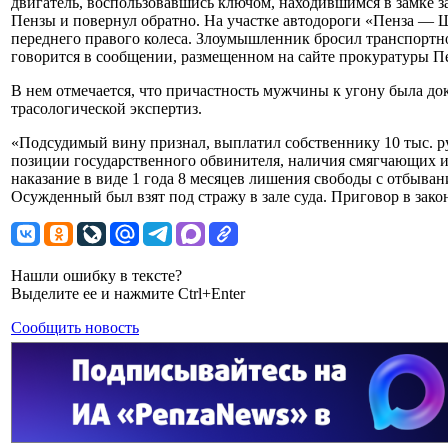
двигатель, воспользовавшись ключом, находившимся в замке 
Пензы и повернул обратно. На участке автодороги «Пенза 
переднего правого колеса. Злоумышленник бросил транспортн
говорится в сообщении, размещенном на сайте прокуратуры Пе
В нем отмечается, что причастность мужчины к угону была до
трасологической экспертиз.
«Подсудимый вину признал, выплатил собственнику 10 тыс. р
позиции государственного обвинителя, наличия смягчающих и
наказание в виде 1 года 8 месяцев лишения свободы с отбыва
Осужденный был взят под стражу в зале суда. Приговор в зако
Нашли ошибку в тексте?
Выделите ее и нажмите Ctrl+Enter
Сообщить новость