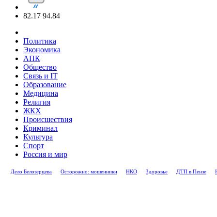
82.17
94.84
Политика
Экономика
АПК
Общество
Связь и IT
Образование
Медицина
Религия
ЖКХ
Происшествия
Криминал
Культура
Спорт
Россия и мир
Дело Белозерцева
Осторожно: мошенники
НКО
Здоровье
ДТП в Пензе