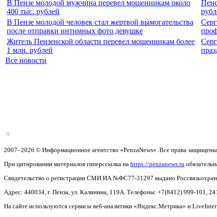
В Пензе молодой мужчина перевел мошенникам около
Пенс
400 тыс. рублей
рубл
В Пензе молодой человек стал жертвой вымогательства
Серг
после отправки интимных фото девушке
проф
Житель Пензенской области перевел мошенникам более
Серг
1 млн. рублей
праз
Все новости
2007–2026 © Информационное агентство «PenzaNews». Все права защищены
При цитировании материалов гиперссылка на
https://penzanews.ru
обязательн
Свидетельство о регистрации СМИ ИА №ФС77-31297 выдано Россвязьохранку
Адрес: 440034, г. Пенза, ул. Калинина, 119А. Телефоны: +7(8412)
999-101, 24
На сайте используются сервисы веб-аналитики «Яндекс.Метрика» и LiveInter