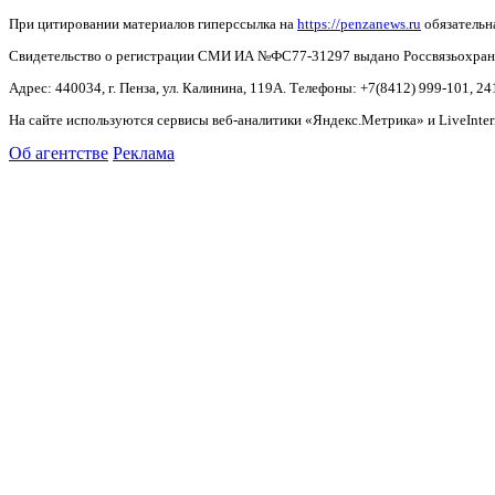
При цитировании материалов гиперссылка на
https://penzanews.ru
обязательн
Свидетельство о регистрации СМИ ИА №ФС77-31297 выдано Россвязьохранку
Адрес: 440034, г. Пенза, ул. Калинина, 119А. Телефоны: +7(8412)
999-101, 24
На сайте используются сервисы веб-аналитики «Яндекс.Метрика» и LiveInter
Об агентстве
Реклама