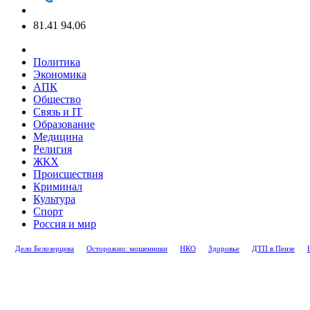
81.41
94.06
Политика
Экономика
АПК
Общество
Связь и IT
Образование
Медицина
Религия
ЖКХ
Происшествия
Криминал
Культура
Спорт
Россия и мир
Дело Белозерцева
Осторожно: мошенники
НКО
Здоровье
ДТП в Пензе