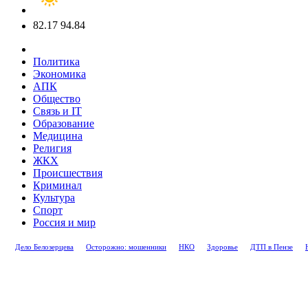
82.17
94.84
Политика
Экономика
АПК
Общество
Связь и IT
Образование
Медицина
Религия
ЖКХ
Происшествия
Криминал
Культура
Спорт
Россия и мир
Дело Белозерцева
Осторожно: мошенники
НКО
Здоровье
ДТП в Пензе