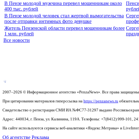
В Пензе молодой мужчина перевел мошенникам около
Пенси
400 тыс. рублей
рубле
В Пензе молодой человек стал жертвой вымогательства
Серге
после отправки интимных фото девушке
профе
Житель Пензенской области перевел мошенникам более
Серге
1 млн. рублей
празд
Все новости
2007–2026 © Информационное агентство «PenzaNews». Все права защищены
При цитировании материалов гиперссылка на
https://penzanews.ru
обязательн
Свидетельство о регистрации СМИ ИА №ФС77-31297 выдано Россвязьохранку
Адрес: 440034, г. Пенза, ул. Калинина, 119А. Телефоны: +7(8412)
999-101, 24
На сайте используются сервисы веб-аналитики «Яндекс.Метрика» и LiveInter
Об агентстве
Реклама