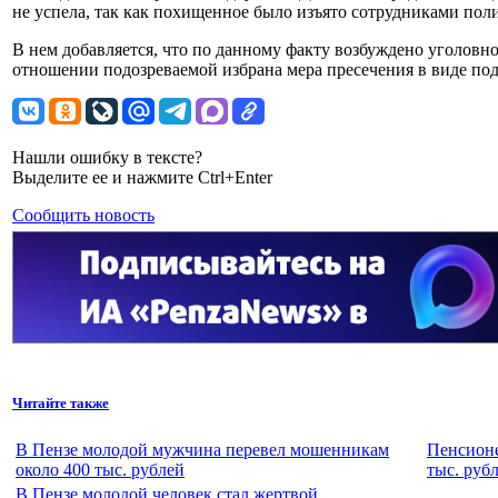
не успела, так как похищенное было изъято сотрудниками поли
В нем добавляется, что по данному факту возбуждено уголовное
отношении подозреваемой избрана мера пресечения в виде по
Нашли ошибку в тексте?
Выделите ее и нажмите Ctrl+Enter
Сообщить новость
Читайте также
В Пензе молодой мужчина перевел мошенникам
Пенсионе
около 400 тыс. рублей
тыс. руб
В Пензе молодой человек стал жертвой