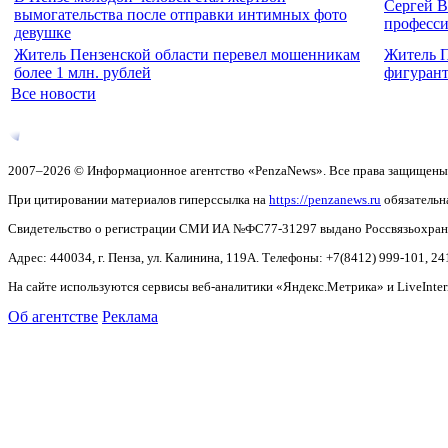
Сергей В
вымогательства после отправки интимных фото
професс
девушке
Житель Пензенской области перевел мошенникам
Житель П
более 1 млн. рублей
фигурант
Все новости
2007–2026 © Информационное агентство «PenzaNews». Все права защищены
При цитировании материалов гиперссылка на
https://penzanews.ru
обязательн
Свидетельство о регистрации СМИ ИА №ФС77-31297 выдано Россвязьохранку
Адрес: 440034, г. Пенза, ул. Калинина, 119А. Телефоны: +7(8412)
999-101, 24
На сайте используются сервисы веб-аналитики «Яндекс.Метрика» и LiveInter
Об агентстве
Реклама