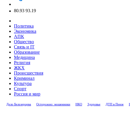
80.93
93.19
Политика
Экономика
АПК
Общество
Связь и IT
Образование
Медицина
Религия
ЖКХ
Происшествия
Криминал
Культура
Спорт
Россия и мир
Дело Белозерцева
Осторожно: мошенники
НКО
Здоровье
ДТП в Пензе