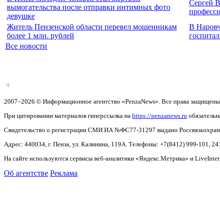
Сергей В
вымогательства после отправки интимных фото
професс
девушке
Житель Пензенской области перевел мошенникам
В Наровч
более 1 млн. рублей
госпитал
Все новости
2007–2026 © Информационное агентство «PenzaNews». Все права защищены
При цитировании материалов гиперссылка на
https://penzanews.ru
обязательн
Свидетельство о регистрации СМИ ИА №ФС77-31297 выдано Россвязьохранку
Адрес: 440034, г. Пенза, ул. Калинина, 119А. Телефоны: +7(8412)
999-101, 24
На сайте используются сервисы веб-аналитики «Яндекс.Метрика» и LiveInter
Об агентстве
Реклама