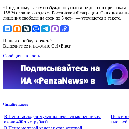
«По данному факту возбуждено уголовное дело по признакам пр
158 Уголовного кодекса Российской Федерации. Санкция данно
лишения свободы на срок до 5 лет», — уточняется в тексте.
Нашли ошибку в тексте?
Выделите ее и нажмите Ctrl+Enter
Сообщить новость
Читайте также
В Пензе молодой мужчина перевел мошенникам
Пенсионе
около 400 тыс. рублей
тыс. руб
В Пензе молодой человек стал жертвой