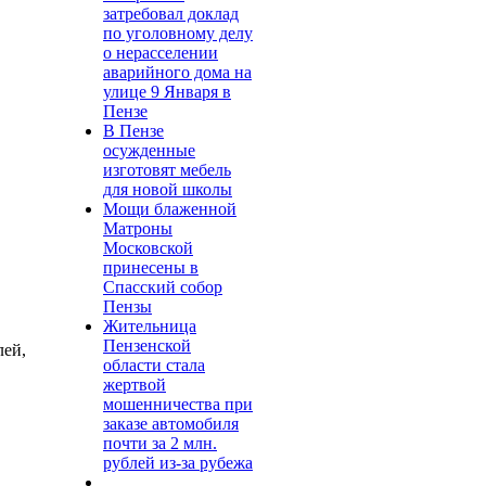
затребовал доклад
по уголовному делу
о нерасселении
аварийного дома на
улице 9 Января в
Пензе
В Пензе
осужденные
изготовят мебель
для новой школы
Мощи блаженной
Матроны
Московской
принесены в
Спасский собор
Пензы
Жительница
Пензенской
лей,
области стала
жертвой
мошенничества при
заказе автомобиля
почти за 2 млн.
рублей из-за рубежа