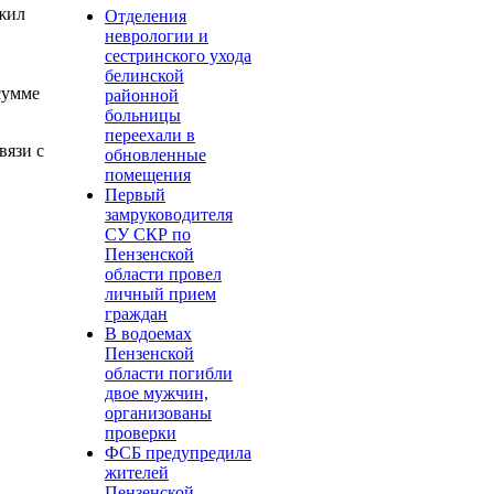
жил
Отделения
неврологии и
сестринского ухода
белинской
сумме
районной
больницы
переехали в
вязи с
обновленные
помещения
Первый
замруководителя
СУ СКР по
Пензенской
области провел
личный прием
граждан
В водоемах
Пензенской
области погибли
двое мужчин,
организованы
проверки
ФСБ предупредила
жителей
Пензенской