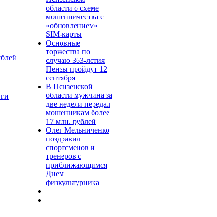
области о схеме
мошенничества c
«обновлением»
SIM-карты
Основные
торжества по
ублей
случаю 363-летия
Пензы пройдут 12
сентября
В Пензенской
области мужчина за
уги
две недели передал
мошенникам более
17 млн. рублей
Олег Мельниченко
поздравил
спортсменов и
тренеров с
приближающимся
Днем
физкультурника