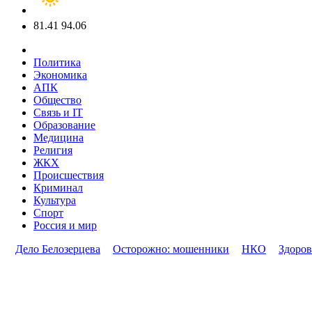
81.41
94.06
Политика
Экономика
АПК
Общество
Связь и IT
Образование
Медицина
Религия
ЖКХ
Происшествия
Криминал
Культура
Спорт
Россия и мир
Дело Белозерцева
Осторожно: мошенники
НКО
Здоров