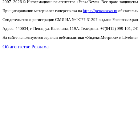
2007–2026 © Информационное агентство «PenzaNews». Все права защищены
При цитировании материалов гиперссылка на
https://penzanews.ru
обязательн
Свидетельство о регистрации СМИ ИА №ФС77-31297 выдано Россвязьохранку
Адрес: 440034, г. Пенза, ул. Калинина, 119А. Телефоны: +7(8412)
999-101, 24
На сайте используются сервисы веб-аналитики «Яндекс.Метрика» и LiveInter
Об агентстве
Реклама