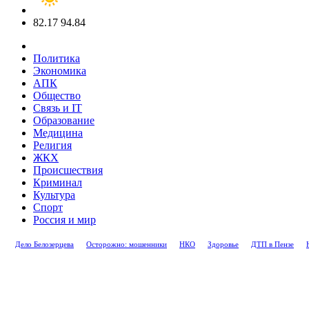
82.17
94.84
Политика
Экономика
АПК
Общество
Связь и IT
Образование
Медицина
Религия
ЖКХ
Происшествия
Криминал
Культура
Спорт
Россия и мир
Дело Белозерцева
Осторожно: мошенники
НКО
Здоровье
ДТП в Пензе