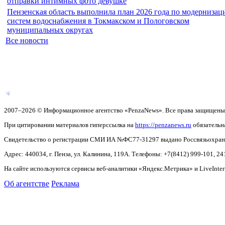
отправки интимных фото девушке
Пензенская область выполнила план 2026 года по модернизац
систем водоснабжения в Токмакском и Пологовском
муниципальных округах
Все новости
2007–2026 © Информационное агентство «PenzaNews». Все права защищены
При цитировании материалов гиперссылка на
https://penzanews.ru
обязательн
Свидетельство о регистрации СМИ ИА №ФС77-31297 выдано Россвязьохранку
Адрес: 440034, г. Пенза, ул. Калинина, 119А. Телефоны: +7(8412)
999-101, 24
На сайте используются сервисы веб-аналитики «Яндекс.Метрика» и LiveInter
Об агентстве
Реклама