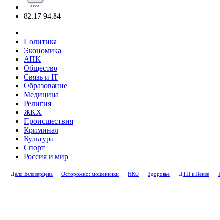
82.17
94.84
Политика
Экономика
АПК
Общество
Связь и IT
Образование
Медицина
Религия
ЖКХ
Происшествия
Криминал
Культура
Спорт
Россия и мир
Дело Белозерцева
Осторожно: мошенники
НКО
Здоровье
ДТП в Пензе