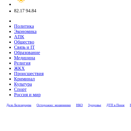
82.17
94.84
Политика
Экономика
АПК
Общество
Связь и IT
Образование
Медицина
Религия
ЖКХ
Происшествия
Криминал
Культура
Спорт
Россия и мир
Дело Белозерцева
Осторожно: мошенники
НКО
Здоровье
ДТП в Пензе