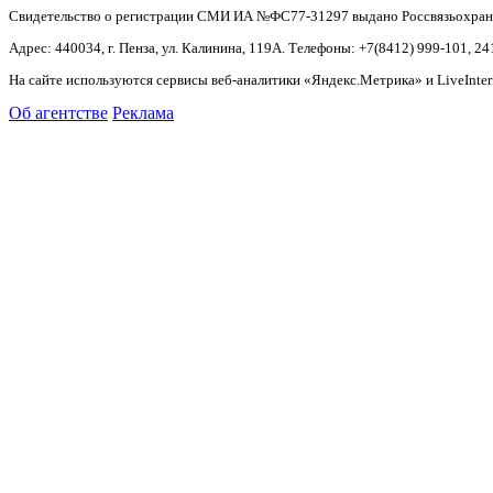
Свидетельство о регистрации СМИ ИА №ФС77-31297 выдано Россвязьохранку
Адрес: 440034, г. Пенза, ул. Калинина, 119А. Телефоны: +7(8412)
999-101, 24
На сайте используются сервисы веб-аналитики «Яндекс.Метрика» и LiveInter
Об агентстве
Реклама