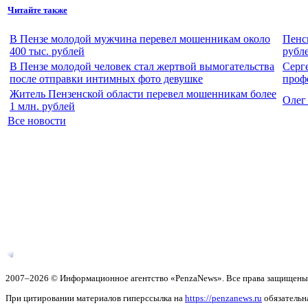
Читайте также
В Пензе молодой мужчина перевел мошенникам около
Пенс
400 тыс. рублей
рубле
В Пензе молодой человек стал жертвой вымогательства
Серг
после отправки интимных фото девушке
проф
Житель Пензенской области перевел мошенникам более
Олег
1 млн. рублей
Все новости
2007–2026 © Информационное агентство «PenzaNews». Все права защищены
При цитировании материалов гиперссылка на
https://penzanews.ru
обязательн