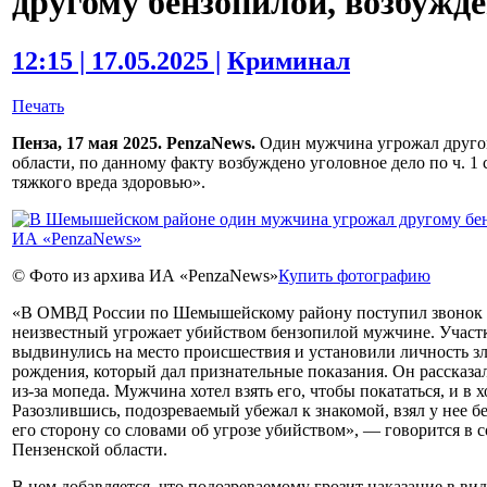
другому бензопилой, возбужде
12:15 | 17.05.2025 |
Криминал
Печать
Пенза, 17 мая 2025. PenzaNews.
Один мужчина угрожал друго
области, по данному факту возбуждено уголовное дело по ч. 
тяжкого вреда здоровью».
© Фото из архива ИА «PenzaNews»
Купить фотографию
«В ОМВД России по Шемышейскому району поступил звонок от
неизвестный угрожает убийством бензопилой мужчине. Учас
выдвинулись на место происшествия и установили личность з
рождения, который дал признательные показания. Он рассказа
из-за мопеда. Мужчина хотел взять его, чтобы покататься, и в х
Разозлившись, подозреваемый убежал к знакомой, взял у нее б
его сторону со словами об угрозе убийством», — говорится 
Пензенской области.
В нем добавляется, что подозреваемому грозит наказание в вид