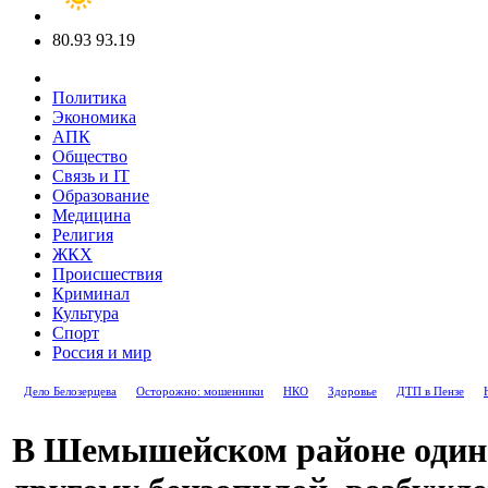
80.93
93.19
Политика
Экономика
АПК
Общество
Связь и IT
Образование
Медицина
Религия
ЖКХ
Происшествия
Криминал
Культура
Спорт
Россия и мир
Дело Белозерцева
Осторожно: мошенники
НКО
Здоровье
ДТП в Пензе
В Шемышейском районе один