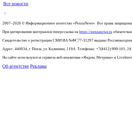
Все новости
2007–2026 © Информационное агентство «PenzaNews». Все права защищены
При цитировании материалов гиперссылка на
https://penzanews.ru
обязательн
Свидетельство о регистрации СМИ ИА №ФС77-31297 выдано Россвязьохранку
Адрес: 440034, г. Пенза, ул. Калинина, 119А. Телефоны: +7(8412)
999-101, 24
На сайте используются сервисы веб-аналитики «Яндекс.Метрика» и LiveInter
Об агентстве
Реклама