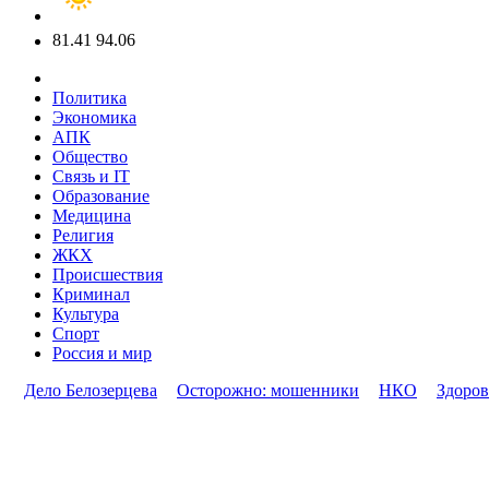
81.41
94.06
Политика
Экономика
АПК
Общество
Связь и IT
Образование
Медицина
Религия
ЖКХ
Происшествия
Криминал
Культура
Спорт
Россия и мир
Дело Белозерцева
Осторожно: мошенники
НКО
Здоров