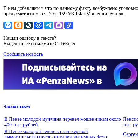
В нем добавляется, что по данному факту возбуждено уголовно
предусмотренного ч. 3 ст. 159 УК РФ «Мошенничество».
Нашли ошибку в тексте?
Выделите ее и нажмите Ctrl+Enter
Сообщить новость
Читайте также
В Пензе молодой мужчина перевел мошенникам около
Пенсио
400 тыс. рублей
тыс. р
В Пензе молодой человек стал жертвой
Сергей
вымогательства после отправки интимных фото