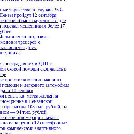
ные торжества по случаю 363-
 Пензы пройдут 12 сентября
зенской области мужчина за две
и передал мошенникам более 17
рублей
Мельниченко поздравил
сменов и тренеров с
ижающимся Днем
льтурника
из пострадавших в ДТП с
ой скорой помощи скончалась в
ице
зе при столкновении машины
й помощи и легкового автомобиля
адали 10 человек
я цена 1 кв. метра жилья на
чном рынке в Пензенской
и превысила 108 тыс. рублей, на
чном — 94 тыс. рублей
зенской агломерации начаты
ы по оснащению 12 светофорных
тов комплексами адаптивного
ления