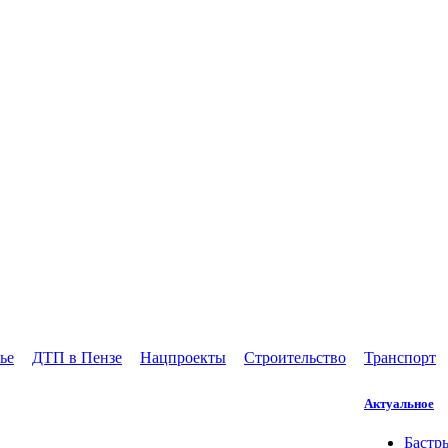
ье
ДТП в Пензе
Нацпроекты
Строительство
Транспорт
Актуальное
Бастр