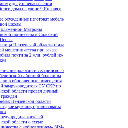
вному делу о нерасселении
йного дома на улице 9 Января в
зе осужденные изготовят мебель
овой школы
блаженной Матроны
вской принесены в Спасский
 Пензы
ьница Пензенской области стала
ой мошенничества при заказе
биля почти за 2 млн. рублей из-
ежа
ения неврологии и сестринского
 белинской районной больницы
хали в обновленные помещения
й замруководителя СУ СКР по
нской области провел личный
 граждан
оемах Пензенской области
ли двое мужчин, организованы
рки
редупредила жителей
нской области о схеме
ничества c «обновлением» SIM-