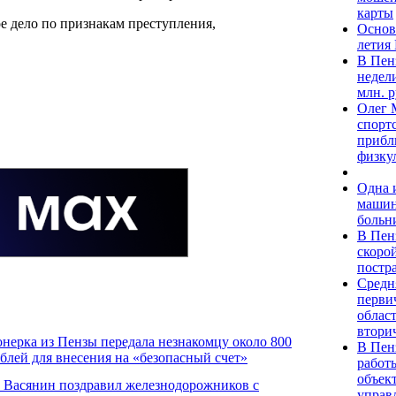
карты
е дело по признакам преступления,
Основ
летия
В Пен
недел
млн. 
Олег 
спорт
прибл
физку
Одна 
машин
больн
В Пен
скоро
постр
Средня
перви
област
втори
нерка из Пензы передала незнакомцу около 800
В Пен
ублей для внесения на «безопасный счет»
работ
объек
 Васянин поздравил железнодорожников с
управ