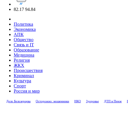
82.17
94.84
Политика
Экономика
АПК
Общество
Связь и IT
Образование
Медицина
Религия
ЖКХ
Происшествия
Криминал
Культура
Спорт
Россия и мир
Дело Белозерцева
Осторожно: мошенники
НКО
Здоровье
ДТП в Пензе