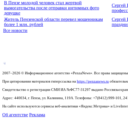
В Пензе молодой человек стал жертвой
Сергей 
вымогательства после отправки интимных фото
професс
девушке
Житель Пензенской области перевел мошенникам
Сергей 
более 1 млн. рублей
праздни
Все новости
2007–2026 © Информационное агентство «PenzaNews». Все права защищены
При цитировании материалов гиперссылка на
https://penzanews.ru
обязательн
Свидетельство о регистрации СМИ ИА №ФС77-31297 выдано Россвязьохранку
Адрес: 440034, г. Пенза, ул. Калинина, 119А. Телефоны: +7(8412)
999-101, 24
На сайте используются сервисы веб-аналитики «Яндекс.Метрика» и LiveInter
Об агентстве
Реклама