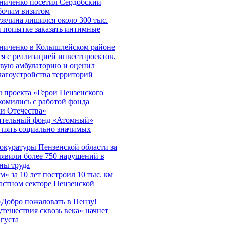
ниченко посетил Сердобский
абочим визитом
ужчина лишился около 300 тыс.
и попытке заказать интимные
ниченко в Колышлейском районе
я с реализацией инвестпроектов,
овую амбулаторию и оценил
лагоустройства территорий
 проекта «Герои Пензенского
комились с работой фонда
и Отечества»
ительный фонд «Атомный»
 пять социально значимых
окуратуры Пензенской области за
ыявили более 750 нарушений в
ны труда
м» за 10 лет построил 10 тыс. км
астном секторе Пензенской
«Добро пожаловать в Пензу!
тешествия сквозь века» начнет
вгуста