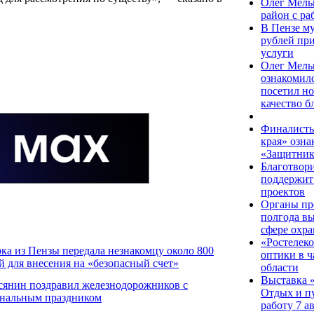
Олег Мель
район с р
В Пензе м
рублей пр
услуги
Олег Мель
ознакомилс
посетил н
качество б
Финалисты
края» озна
«Защитник
Благотвор
поддержит
проектов
Органы пр
полгода в
сфере охра
«Ростелеко
ка из Пензы передала незнакомцу около 800
оптики в ч
й для внесения на «безопасный счет»
области
Выставка 
сянин поздравил железнодорожников с
Отдых и пу
нальным праздником
работу 7 а