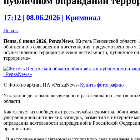
публичном оправдании терро
17:12 | 08.06.2026 |
Криминал
Печать
Пенза, 8 июня 2026. PenzaNews.
Житель Пензенской области 1
обвинению в совершении преступления, предусмотренного ч. 
осуществлению террористической деятельности, публичное оп
терроризма».
© Фото из архива ИА «PenzaNews»
Купить фотографию
Уголовное дело было возбуждено и расследовано следственн
области.
Как следует из сообщения пресс-службы ведомства, обвиняем
ультранационалистических взглядов, разместил в интернете 
оправдания деятельности запрещенной в Российской Федерац
организации.
«В настоящее время материалы уголовного дела переданы в суд