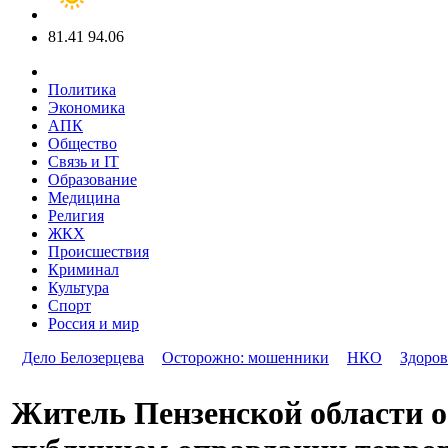
81.41
94.06
Политика
Экономика
АПК
Общество
Связь и IT
Образование
Медицина
Религия
ЖКХ
Происшествия
Криминал
Культура
Спорт
Россия и мир
Дело Белозерцева
Осторожно: мошенники
НКО
Здоров
Житель Пензенской области о