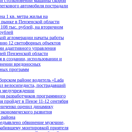
ри столкновении машины скорой
легкового автомобиля пострадали
на 1 кв. метра жилья на
 рынке в Пензенской области
108 тыс. рублей, на вторичном
рублей
кой агломерации начаты работы
нию 12 светофорных объектов
ми адаптивного управления
лей Пензенской области
 в создании, использовании и
анении вредоносных
ных программ
борском районе водитель «Lada
ил велосипедиста, пострадавший
 в медучреждении
ия разработчиков программного
я пройдет в Пензе 11-12 сентября
ниченко оценил динамику
-экономического развития
 района
редъявлено обвинение мужчине,
 забившему монтировкой приятеля