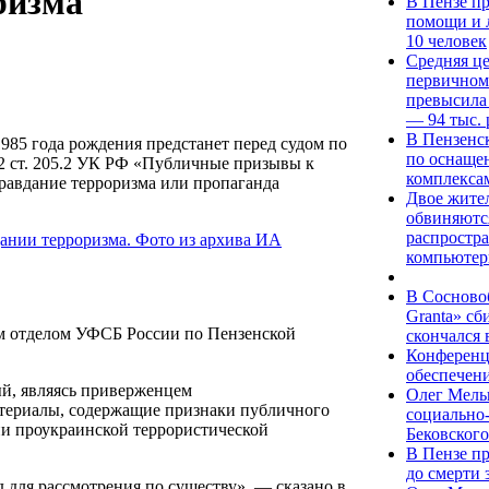
ризма
В Пензе п
помощи и 
10 человек
Средняя це
первичном
превысила 
— 94 тыс. 
В Пензенс
985 года рождения предстанет перед судом по
по оснаще
2 ст. 205.2 УК РФ «Публичные призывы к
комплекса
равдание терроризма или пропаганда
Двое жите
обвиняются
распростр
компьютер
В Сосново
Granta» сб
ым отделом УФСБ России по Пензенской
скончался
Конференц
обеспечени
ый, являясь приверженцем
Олег Мель
материалы, содержащие признаки публичного
социально
ии проукраинской террористической
Бековского
В Пензе п
до смерти
 для рассмотрения по существу», — сказано в