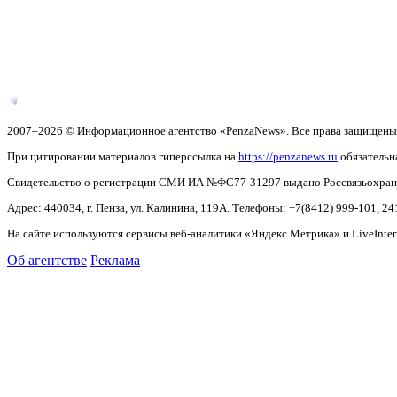
2007–2026 © Информационное агентство «PenzaNews». Все права защищены
При цитировании материалов гиперссылка на
https://penzanews.ru
обязательн
Свидетельство о регистрации СМИ ИА №ФС77-31297 выдано Россвязьохранку
Адрес: 440034, г. Пенза, ул. Калинина, 119А. Телефоны: +7(8412)
999-101, 24
На сайте используются сервисы веб-аналитики «Яндекс.Метрика» и LiveInter
Об агентстве
Реклама