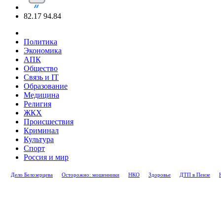
82.17
94.84
Политика
Экономика
АПК
Общество
Связь и IT
Образование
Медицина
Религия
ЖКХ
Происшествия
Криминал
Культура
Спорт
Россия и мир
Дело Белозерцева
Осторожно: мошенники
НКО
Здоровье
ДТП в Пензе