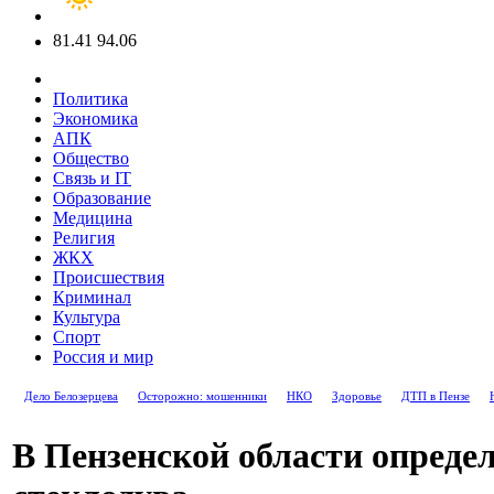
81.41
94.06
Политика
Экономика
АПК
Общество
Связь и IT
Образование
Медицина
Религия
ЖКХ
Происшествия
Криминал
Культура
Спорт
Россия и мир
Дело Белозерцева
Осторожно: мошенники
НКО
Здоровье
ДТП в Пензе
В Пензенской области опреде