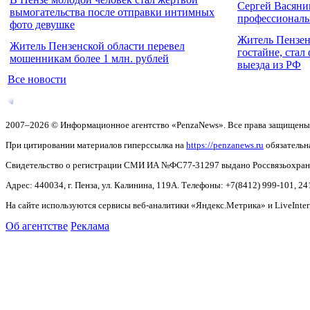
Сергей Васяни
вымогательства после отправки интимных
профессионал
фото девушке
Житель Пензен
Житель Пензенской области перевел
гостайне, стал
мошенникам более 1 млн. рублей
выезда из РФ
Все новости
2007–2026 © Информационное агентство «PenzaNews». Все права защищены
При цитировании материалов гиперссылка на
https://penzanews.ru
обязательн
Свидетельство о регистрации СМИ ИА №ФС77-31297 выдано Россвязьохранку
Адрес: 440034, г. Пенза, ул. Калинина, 119А. Телефоны: +7(8412)
999-101, 24
На сайте используются сервисы веб-аналитики «Яндекс.Метрика» и LiveInter
Об агентстве
Реклама