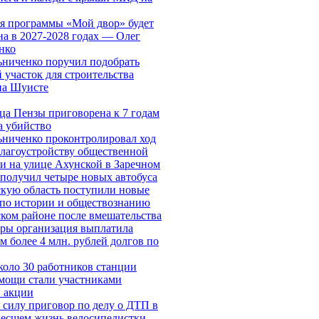
я программы «Мой двор» будет
а в 2027-2028 годах — Олег
нко
ниченко поручил подобрать
 участок для строительства
на Шуисте
а Пензы приговорена к 7 годам
а убийство
ниченко проконтролировал ход
благоустройству общественной
и на улице Ахунской в Заречном
получил четыре новых автобуса
кую область поступили новые
по истории и обществознанию
ком районе после вмешательства
ры организация выплатила
м более 4 млн. рублей долгов по
коло 30 работников станции
мощи стали участниками
 акции
 силу приговор по делу о ДТП в
несшем жизнь велосипедистки