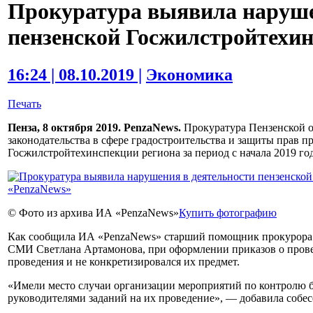
Прокуратура выявила наруше
пензенской Госжилстройтехи
16:24 | 08.10.2019 |
Экономика
Печать
Пенза, 8 октября 2019. PenzaNews.
Прокуратура Пензенской о
законодательства в сфере градостроительства и защиты прав
Госжилстройтехинспекции региона за период с начала 2019 год
© Фото из архива ИА «PenzaNews»
Купить фотографию
Как сообщила ИА «PenzaNews» старший помощник прокурора 
СМИ Светлана Артамонова, при оформлении приказов о прове
проведения и не конкретизировался их предмет.
«Имели место случаи организации мероприятий по контролю б
руководителями заданий на их проведение», — добавила собес