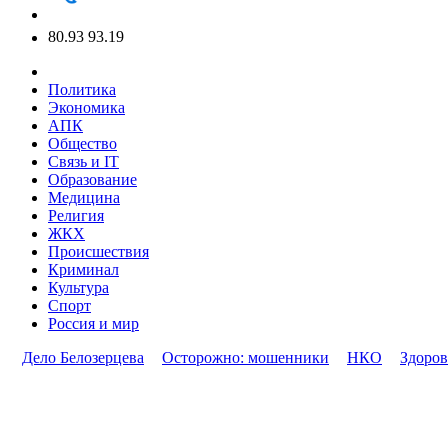
80.93
93.19
Политика
Экономика
АПК
Общество
Связь и IT
Образование
Медицина
Религия
ЖКХ
Происшествия
Криминал
Культура
Спорт
Россия и мир
Дело Белозерцева
Осторожно: мошенники
НКО
Здоров