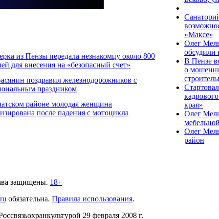
Санаторий
возможнос
«Максе»
Олег Мел
обсудили 
рка из Пензы передала незнакомцу около 800
В Пензе в
лей для внесения на «безопасный счет»
о мошенни
строитель
Васянин поздравил железнодорожников с
Стартовал
иональным праздником
кадрового
чатском районе молодая женщина
края»
изирована после падения с мотоцикла
Олег Мель
мебельно
Олег Мел
район
ава защищены.
18+
.ru
обязательна.
Правила использования
.
связьохранкультурой 29 февраля 2008 г.