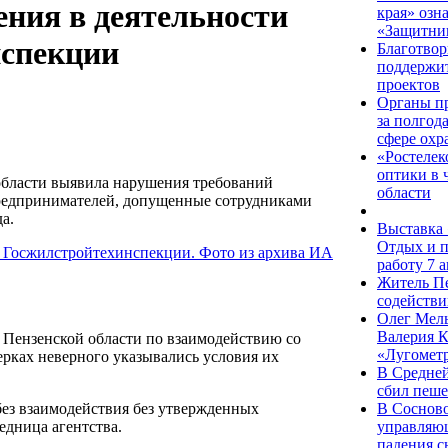
ния в деятельности
края» озн
«Защитни
нспекции
Благотво
поддержит
проектов
Органы пр
за полгод
сфере охр
«Ростелек
оптики в 
бласти выявила нарушения требований
области
 предпринимателей, допущенные сотрудниками
а.
Выставка 
Отдых и п
работу 7 а
Житель Пе
содействи
Олег Мель
Валерия К
Пензенской области по взаимодействию со
«Лугомет
рках неверного указывались условия их
В Средней
сбил пеше
В Сосново
ез взаимодействия без утвержденных
управляю
едница агентства.
падения с