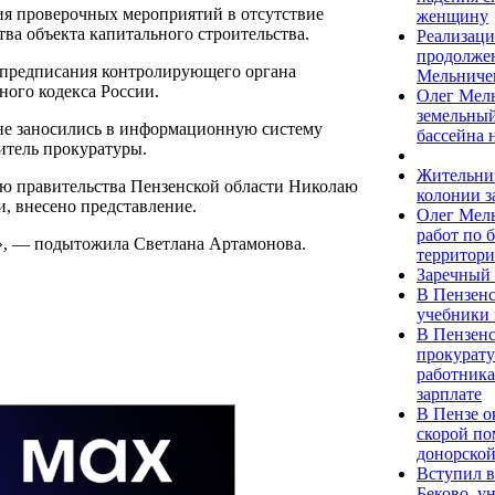
ия проверочных мероприятий в отсутствие
женщину
ва объекта капитального строительства.
Реализаци
продолжен
в предписания контролирующего органа
Мельниче
ного кодекса России.
Олег Мель
земельный
 не заносились в информационную систему
бассейна 
итель прокуратуры.
Жительниц
лю правительства Пензенской области Николаю
колонии з
, внесено представление.
Олег Мель
работ по 
и», — подытожила Светлана Артамонова.
территори
Заречный 
В Пензенс
учебники 
В Пензенс
прокурату
работника
зарплате
В Пензе о
скорой по
донорской
Вступил в
Беково, у