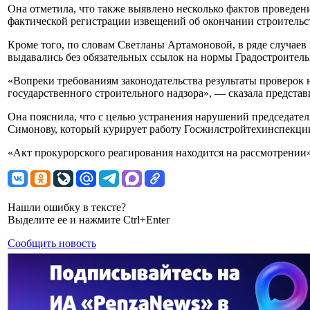
Она отметила, что также выявлено несколько фактов проведен
фактической регистрации извещений об окончании строительст
Кроме того, по словам Светланы Артамоновой, в ряде случае
выдавались без обязательных ссылок на нормы Градостроитель
«Вопреки требованиям законодательства результаты проверок
государственного строительного надзора», — сказала представ
Она пояснила, что с целью устранения нарушений председате
Симонову, который курирует работу Госжилстройтехинспекции
«Акт прокурорского реагирования находится на рассмотрени
Нашли ошибку в тексте?
Выделите ее и нажмите Ctrl+Enter
Сообщить новость