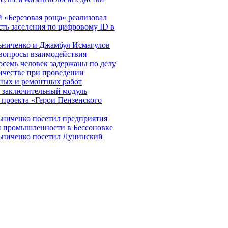
 «Березовая роща» реализовал
ть заселения по цифровому ID в
ьниченко и Джамбул Исмагулов
вопросы взаимодействия
осемь человек задержаны по делу
честве при проведении
ных и ремонтных работ
 заключительный модуль
 проекта «Герои Пензенского
ниченко посетил предприятия
й промышленности в Бессоновке
ьниченко посетил Лунинский