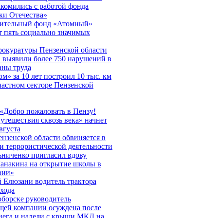
акомились с работой фонда
ки Отечества»
рительный фонд «Атомный»
 пять социально значимых
окуратуры Пензенской области
а выявили более 750 нарушений в
аны труда
ом» за 10 лет построил 10 тыс. км
частном секторе Пензенской
«Добро пожаловать в Пензу!
утешествия сквозь века» начнет
вгуста
нзенской области обвиняется в
и террористической деятельности
ниченко пригласил вдову
анакина на открытие школы в
рии»
 Елюзани водитель трактора
хода
борске руководитель
щей компании осуждена после
нега и наледи с крыши МКД на