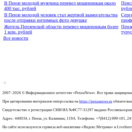
В Пензе молодой мужчина перевел мошенникам около
Пенс
400 тыс. рублей
рубле
В Пензе молодой человек стал жертвой вымогательства
Серг
после отправки интимных фото девушке
проф
Житель Пензенской области перевел мошенникам более
Пенз
1 млн. рублей
туру
Все новости
2007–2026 © Информационное агентство «PenzaNews». Все права защищены
При цитировании материалов гиперссылка на
https://penzanews.ru
обязательн
Свидетельство о регистрации СМИ ИА №ФС77-31297 выдано Россвязьохранку
Адрес: 440034, г. Пенза, ул. Калинина, 119А. Телефоны: +7(8412)
999-101, 24
На сайте используются сервисы веб-аналитики «Яндекс.Метрика» и LiveInter