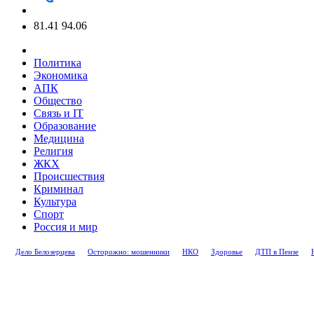
81.41
94.06
Политика
Экономика
АПК
Общество
Связь и IT
Образование
Медицина
Религия
ЖКХ
Происшествия
Криминал
Культура
Спорт
Россия и мир
Дело Белозерцева
Осторожно: мошенники
НКО
Здоровье
ДТП в Пензе