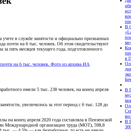
век
Дв
об
ис
вр
пр
В 
«L
по
а учете в службе занятости и официально признанных
ме
да почти на 6 тыс. человек. Об этом свидетельствуют
Ко
 за пять месяцев текущего года, подготовленного
пр
в 
Ол
ди
эк
Бе
работного имели 5 тыс. 238 человек, на конец апреля
В 
му
мо
анятости, увеличилось за этот период с 6 тыс. 128 до
Ол
Се
ви
ы на конец апреля 2020 года составляла в Пензенской
В 
иями Международной организации труда (МОТ), 598,8
30
 тыс. — 4,5% — как безработные, то есть не имели