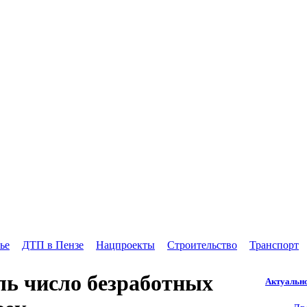
ье
ДТП в Пензе
Нацпроекты
Строительство
Транспорт
ль число безработных
Актуальн