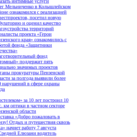
казать интимные услуги
ег Мельниченко в Колышлейском
йоне ознакомился с реализацией
вестпроектов, посетил новую
булаторию и оценил качество
агоустройства территорий
налисты проекта «Герои
нзенского края» ознакомились с
ботой фонда «Защитники
ечества»
аготворительный фонд
томный» поддержит пять
циально значимых проектов
ганы прокуратуры Пензенской
ласти за полгода выявили более
0 нарушений в сфере охраны
уда
остелеком» за 10 лет построил 10
с. км оптики в частном секторе
нзенской области
ставка «Добро пожаловать в
нзу! Отдых и путешествия сквозь
ка» начнет работу 7 августа
Средней Елюзани водитель