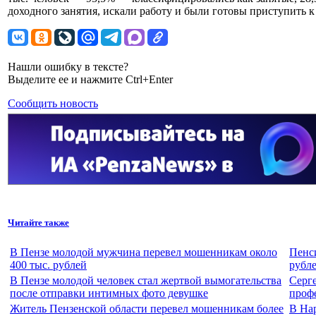
доходного занятия, искали работу и были готовы приступить 
Нашли ошибку в тексте?
Выделите ее и нажмите Ctrl+Enter
Сообщить новость
Читайте также
В Пензе молодой мужчина перевел мошенникам около
Пенси
400 тыс. рублей
рубле
В Пензе молодой человек стал жертвой вымогательства
Серг
после отправки интимных фото девушке
проф
Житель Пензенской области перевел мошенникам более
В На