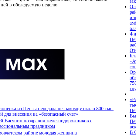
за
к ней в обследуемую неделю.
Ол
ра
ин
ам
бл
Фи
Пе
ра
От
Бл
«А
со
Ор
об
75
тр
«Р
ты
онерка из Пензы передала незнакомцу около 800 тыс.
Пе
й для внесения на «безопасный счет»
Вы
ей Васянин поздравил железнодорожников с
Пе
ессиональным праздником
ве
В 
ровчатском районе молодая женщина