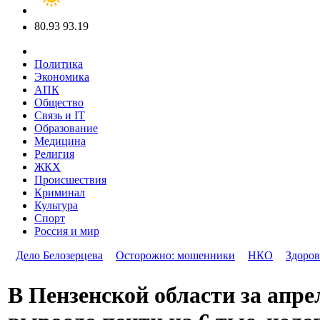
80.93
93.19
Политика
Экономика
АПК
Общество
Связь и IT
Образование
Медицина
Религия
ЖКХ
Происшествия
Криминал
Культура
Спорт
Россия и мир
Дело Белозерцева
Осторожно: мошенники
НКО
Здоров
В Пензенской области за апре