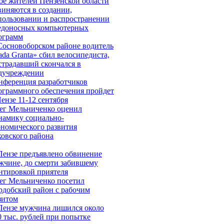
ое жителей Пензенской области
виняются в создании,
пользовании и распространении
едоносных компьютерных
ограмм
Сосновоборском районе водитель
ada Granta» сбил велосипедиста,
страдавший скончался в
дучреждении
нференция разработчиков
ограммного обеспечения пройдет
Пензе 11-12 сентября
ег Мельниченко оценил
намику социально-
ономического развития
ковского района
Пензе предъявлено обвинение
жчине, до смерти забившему
нтировкой приятеля
ег Мельниченко посетил
рдобский район с рабочим
зитом
Пензе мужчина лишился около
0 тыс. рублей при попытке