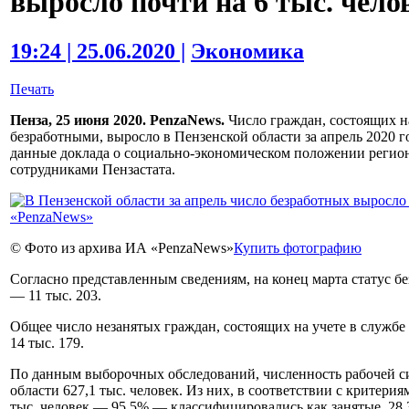
выросло почти на 6 тыс. чело
19:24 | 25.06.2020 |
Экономика
Печать
Пенза, 25 июня 2020. PenzaNews.
Число граждан, состоящих н
безработными, выросло в Пензенской области за апрель 2020 го
данные доклада о социально-экономическом положении региона
сотрудниками Пензастата.
© Фото из архива ИА «PenzaNews»
Купить фотографию
Согласно представленным сведениям, на конец марта статус без
— 11 тыс. 203.
Общее число незанятых граждан, состоящих на учете в службе з
14 тыс. 179.
По данным выборочных обследований, численность рабочей сил
области 627,1 тыс. человек. Из них, в соответствии с критер
тыс. человек — 95,5% — классифицировались как занятые, 28,3