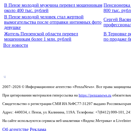
В Пензе молодой мужчина перевел мошенникам
Пенсионерка 
около 400 тыс. рублей
800 тыс. руб
В Пензе молодой человек стал жертвой
Сергей Васян
вымогательства после отправки интимных фото
профессиона
девушке
Житель Пензенской области перевел
В Терновке р
мошенникам более 1 млн. рублей
по продаже б
Все новости
2007–2026 © Информационное агентство «PenzaNews». Все права защищены
При цитировании материалов гиперссылка на
https://penzanews.ru
обязательн
Свидетельство о регистрации СМИ ИА №ФС77-31297 выдано Россвязьохранку
Адрес: 440034, г. Пенза, ул. Калинина, 119А. Телефоны: +7(8412)
999-101, 24
На сайте используются сервисы веб-аналитики «Яндекс.Метрика» и LiveInter
Об агентстве
Реклама