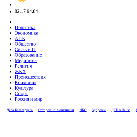
82.17
94.84
Политика
Экономика
АПК
Общество
Связь и IT
Образование
Медицина
Религия
ЖКХ
Происшествия
Криминал
Культура
Спорт
Россия и мир
Дело Белозерцева
Осторожно: мошенники
НКО
Здоровье
ДТП в Пензе