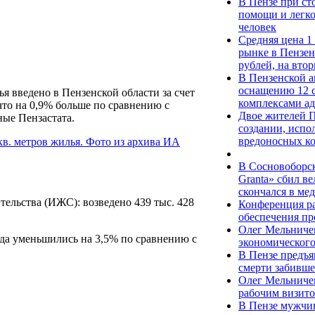
В Пензе при с
помощи и легко
человек
Средняя цена 1
рынке в Пензен
рублей, на вто
В Пензенской а
оснащению 12 
ья введено в Пензенской области за счет
комплексами а
что на 0,9% больше по сравнению с
Двое жителей П
ные Пензастата.
создании, испо
вредоносных к
В Сосновоборск
Granta» сбил в
скончался в ме
ельства (ИЖС): возведено 439 тыс. 428
Конференция р
обеспечения пр
Олег Мельниче
ода уменьшились на 3,5% по сравнению с
экономического
В Пензе предъя
смерти забивше
Олег Мельничен
рабочим визит
В Пензе мужчин