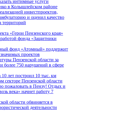
казать интимные услуги
нко в Колышлейском районе
реализацией инвестпроектов,
амбулаторию и оценил качество
а территорий
кта «Герои Пензенского края»
 работой фонда «Защитники
ьный фонд «Атомный» поддержит
 значимых проектов
туры Пензенской области за
и более 750 нарушений в сфере
 10 лет построил 10 тыс. км
ом секторе Пензенской области
о пожаловать в Пензу! Отдых и
озь века» начнет работу 7
кой области обвиняется в
рористической деятельности