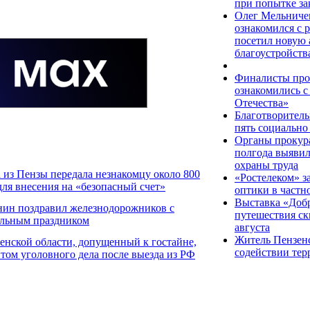
при попытке за
Олег Мельниче
ознакомился с 
посетил новую 
благоустройств
Финалисты прое
ознакомились с
Отечества»
Благотворител
пять социально
Органы прокура
полгода выявил
охраны труда
 из Пензы передала незнакомцу около 800
«Ростелеком» за
для внесения на «безопасный счет»
оптики в частн
Выставка «Добр
нин поздравил железнодорожников с
путешествия скв
льным праздником
августа
Житель Пензенс
енской области, допущенный к гостайне,
содействии тер
том уголовного дела после выезда из РФ