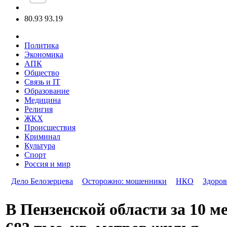
80.93
93.19
Политика
Экономика
АПК
Общество
Связь и IT
Образование
Медицина
Религия
ЖКХ
Происшествия
Криминал
Культура
Спорт
Россия и мир
Дело Белозерцева
Осторожно: мошенники
НКО
Здоров
В Пензенской области за 10 м