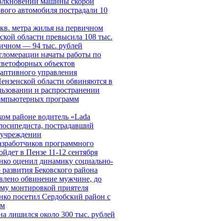
толкновении машины скорой
вого автомобиля пострадали 10
 кв. метра жилья на первичном
ской области превысила 108 тыс.
ричном — 94 тыс. рублей
гломерации начаты работы по
светофорных объектов
даптивного управления
ензенской области обвиняются в
льзовании и распространении
омпьютерных программ
ом районе водитель «Lada
елосипедиста, пострадавший
дучреждении
азработчиков программного
ойдет в Пензе 11-12 сентября
нко оценил динамику социально-
 развития Бековского района
влено обвинение мужчине, до
му монтировкой приятеля
ко посетил Сердобский район с
ом
а лишился около 300 тыс. рублей