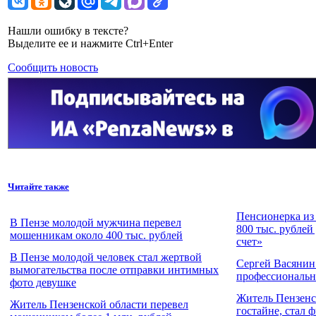
Нашли ошибку в тексте?
Выделите ее и нажмите Ctrl+Enter
Сообщить новость
Читайте также
Пенсионерка из
В Пензе молодой мужчина перевел
800 тыс. рублей
мошенникам около 400 тыс. рублей
счет»
В Пензе молодой человек стал жертвой
Сергей Васянин
вымогательства после отправки интимных
профессиональ
фото девушке
Житель Пензенс
Житель Пензенской области перевел
гостайне, стал 