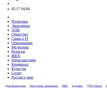
82.17
94.84
Политика
Экономика
АПК
Общество
Связь и IT
Образование
Медицина
Религия
ЖКХ
Происшествия
Криминал
Культура
Спорт
Россия и мир
Дело Белозерцева
Осторожно: мошенники
НКО
Здоровье
ДТП в Пензе