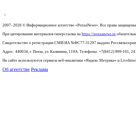
2007–2026 © Информационное агентство «PenzaNews». Все права защищены
При цитировании материалов гиперссылка на
https://penzanews.ru
обязательн
Свидетельство о регистрации СМИ ИА №ФС77-31297 выдано Россвязьохранку
Адрес: 440034, г. Пенза, ул. Калинина, 119А. Телефоны: +7(8412)
999-101, 24
На сайте используются сервисы веб-аналитики «Яндекс.Метрика» и LiveInter
Об агентстве
Реклама